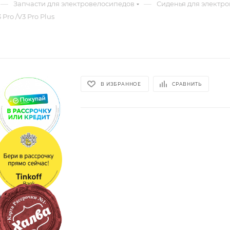
—
—
Запчасти для электровелосипедов
Сиденья для электр
ro /V3 Pro Plus
В ИЗБРАННОЕ
СРАВНИТЬ