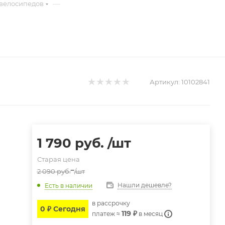
—
овелосипедов
Артикул:
10102841
1 790
руб.
/шт
Старая цена
2 090
руб.
/шт
Нашли дешевле?
Есть в наличии
в расcрочку
0 ₽ Сегодня
119 ₽
платеж ≈
в месяц