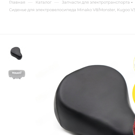
—
—
Главная
Каталог
Запчасти для электротранспорта
Сиденье для электровелосипеда Minako V8/Monster, Kugoo V3 P