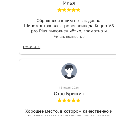
Илья
Обращался к ним не так давно.
Шиномонтаж электровелосипеда Kugoo V3
pro Plus выполнен чётко, грамотно и
квалифицированно. Всё сделано
Читать полностью
оперативно и в срок. Ну и взяли
приемлемо.
Отзыв 2GIS
15 июля 2026
Стас Брижик
Хорошее место, в котором качественно и