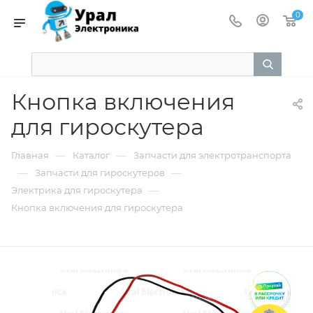
0
Кнопка включения
для гироскутера
—
—
Главная
Каталог
Запчасти для электротранспорта
—
—
Запчасти для гироскутеров
—
Электрика для гироскутера
Кнопка включения для гироскутера