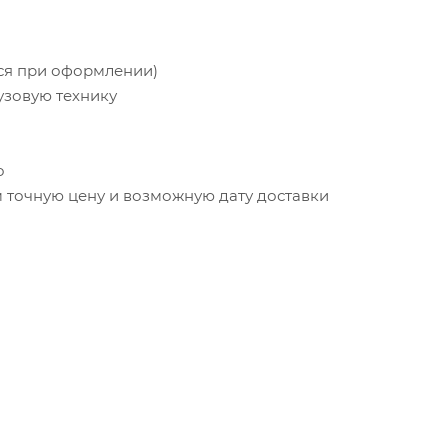
тся при оформлении)
узовую технику
о
точную цену и возможную дату доставки