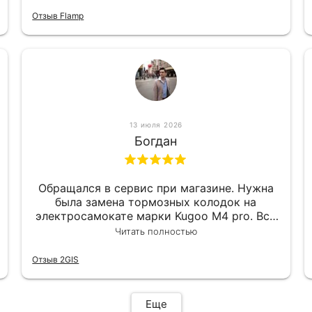
приемлемо.
Отзыв Flamp
13 июля 2026
Богдан
Обращался в сервис при магазине. Нужна
была замена тормозных колодок на
электросамокате марки Kugoo M4 pro. Всё
сделали в лучшем виде и в максимально
Читать полностью
короткий срок. Электросамокат на
гарантии, поэтому и обратился в этот
Отзыв 2GIS
сервис. Езжу сейчас без проблем.
Еще