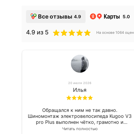
Все отзывы
4.9
5.0
4.9
из 5
На основе
1064
оцен
20 июля 2026
Илья
Обращался к ним не так давно.
Шиномонтаж электровелосипеда Kugoo V3
pro Plus выполнен чётко, грамотно и
квалифицированно. Всё сделано
Читать полностью
оперативно и в срок. Ну и взяли