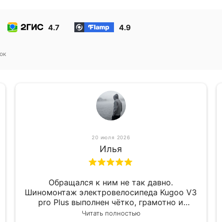
4.7
4.9
ок
20 июля 2026
Илья
Обращался к ним не так давно.
Шиномонтаж электровелосипеда Kugoo V3
pro Plus выполнен чётко, грамотно и
квалифицированно. Всё сделано
Читать полностью
оперативно и в срок. Ну и взяли