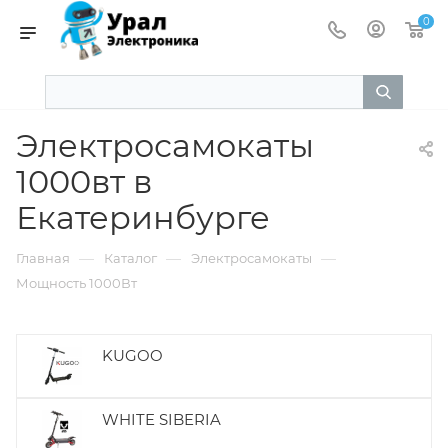
0
Электросамокаты
1000вт в
Екатеринбурге
—
—
—
Главная
Каталог
Электросамокаты
Мощность 1000Вт
KUGOO
WHITE SIBERIA