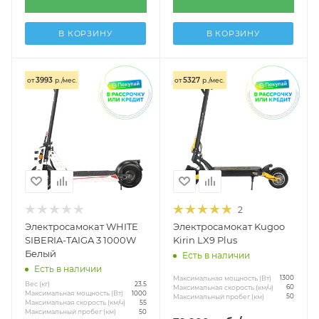
В КОРЗИНУ
В КОРЗИНУ
3993
5327
от
р./мес.
от
р./мес.
2
Электросамокат WHITE
Электросамокат Kugoo
SIBERIA-TAIGA 3 1000W
Kirin LX9 Plus
Белый
Есть в наличии
Есть в наличии
Максимальная мощность (Вт)
1300
Вес (кг)
23.5
Максимальная скорость (км/ч)
60
Максимальная мощность (Вт)
1000
Максимальный пробег (км)
50
Максимальная скорость (км/ч)
55
Максимальный пробег (км)
50