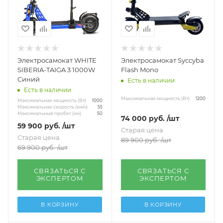
Электросамокат WHITE
Электросамокат Syccyba
SIBERIA-TAIGA 3 1000W
Flash Mono
Синий
Есть в наличии
Есть в наличии
Максимальная мощность (Вт)
1200
Максимальная мощность (Вт)
1000
Максимальная скорость (км/ч)
55
Максимальный пробег (км)
50
74 000
руб.
/шт
59 900
руб.
/шт
Старая цена
Старая цена
89 900
руб.
/шт
69 900
руб.
/шт
СВЯЗАТЬСЯ С
СВЯЗАТЬСЯ С
ЭКСПЕРТОМ
ЭКСПЕРТОМ
В КОРЗИНУ
В КОРЗИНУ