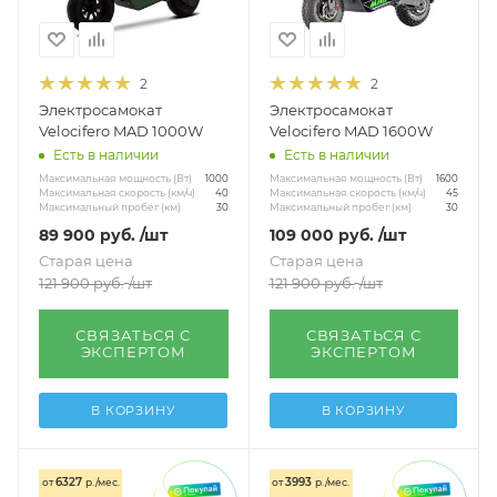
С большими колесами
10 дюймов
Показать еще
2
2
Электросамокат
Электросамокат
По нагрузке
Velocifero MAD 1000W
Velocifero MAD 1600W
Нагрузка до 120 кг
Нагрузка до 150 кг
Есть в наличии
Есть в наличии
Максимальная мощность (Вт)
Максимальная мощность (Вт)
1000
1600
Другое
Максимальная скорость (км/ч)
Максимальная скорость (км/ч)
40
45
Максимальный пробег (км)
Максимальный пробег (км)
30
30
В кредит
89 900
руб.
/шт
109 000
руб.
/шт
Старая цена
Старая цена
121 900
руб.
/шт
121 900
руб.
/шт
СВЯЗАТЬСЯ С
СВЯЗАТЬСЯ С
ЭКСПЕРТОМ
ЭКСПЕРТОМ
В КОРЗИНУ
В КОРЗИНУ
6327
3993
от
р./мес.
от
р./мес.