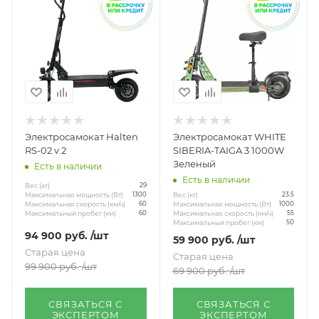
Электросамокат Halten
Электросамокат WHITE
RS-02 v.2
SIBERIA-TAIGA 3 1000W
Зеленый
Есть в наличии
Есть в наличии
Вес (кг)
29
Вес (кг)
Максимальная мощность (Вт)
23.5
1300
Максимальная мощность (Вт)
Максимальная скорость (км/ч)
1000
60
Максимальная скорость (км/ч)
Максимальный пробег (км)
55
60
Максимальный пробег (км)
50
94 900
руб.
/шт
59 900
руб.
/шт
Старая цена
Старая цена
99 900
руб.
/шт
69 900
руб.
/шт
СВЯЗАТЬСЯ С
СВЯЗАТЬСЯ С
ЭКСПЕРТОМ
ЭКСПЕРТОМ