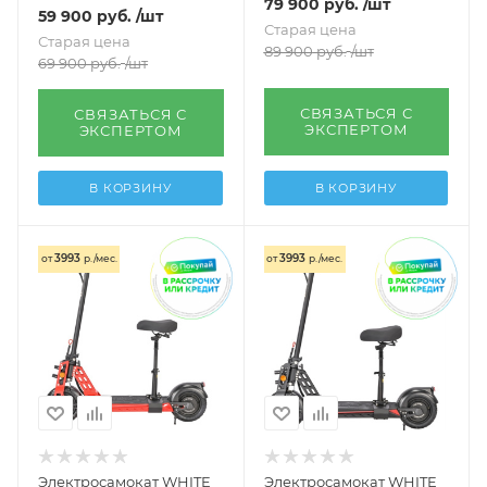
79 900
руб.
/шт
59 900
руб.
/шт
Старая цена
Старая цена
89 900
руб.
/шт
69 900
руб.
/шт
СВЯЗАТЬСЯ С
СВЯЗАТЬСЯ С
ЭКСПЕРТОМ
ЭКСПЕРТОМ
В КОРЗИНУ
В КОРЗИНУ
3993
3993
от
р./мес.
от
р./мес.
Электросамокат WHITE
Электросамокат WHITE