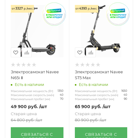
3327
4393
от
р./мес.
от
р./мес.
Электросамокат Navee
Электросамокат Navee
N65i Ⅱ
ST5 Max
Есть в наличии
Есть в наличии
Максимальная мощность (Вт)
Максимальная мощность (Вт)
1350
1650
Максимальная скорость (км/ч)
Максимальная скорость (км/ч)
40
40
Максимальный пробег (км)
Максимальный пробег (км)
70
90
49 900
руб.
/шт
65 900
руб.
/шт
Старая цена
Старая цена
64 800
руб.
/шт
80 900
руб.
/шт
СВЯЗАТЬСЯ С
СВЯЗАТЬСЯ С