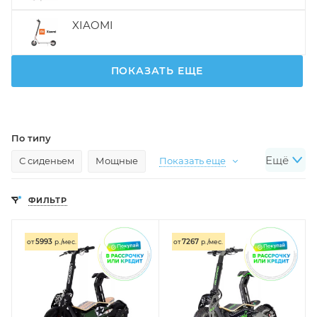
XIAOMI
ПОКАЗАТЬ ЕЩЕ
По типу
Ещё
С сиденьем
Мощные
Показать еще
По назначению
ФИЛЬТР
Подростковые
Для пожилых
Показать еще
По мощности
5993
7267
от
р./мес.
от
р./мес.
Мощность 300 Вт
Мощность 500 Вт
Мощность 1000 Вт
Показать еще
По размеру колес