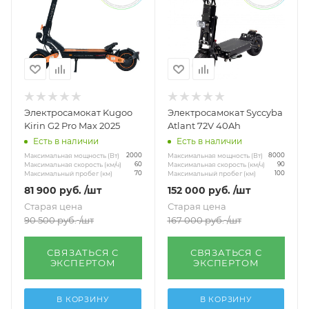
Электросамокат Kugoo
Электросамокат Syccyba
Kirin G2 Pro Max 2025
Atlant 72V 40Ah
Есть в наличии
Есть в наличии
Максимальная мощность (Вт)
Максимальная мощность (Вт)
2000
8000
Максимальная скорость (км/ч)
Максимальная скорость (км/ч)
60
90
Максимальный пробег (км)
Максимальный пробег (км)
70
100
81 900
руб.
/шт
152 000
руб.
/шт
Старая цена
Старая цена
90 500
руб.
/шт
167 000
руб.
/шт
СВЯЗАТЬСЯ С
СВЯЗАТЬСЯ С
ЭКСПЕРТОМ
ЭКСПЕРТОМ
В КОРЗИНУ
В КОРЗИНУ