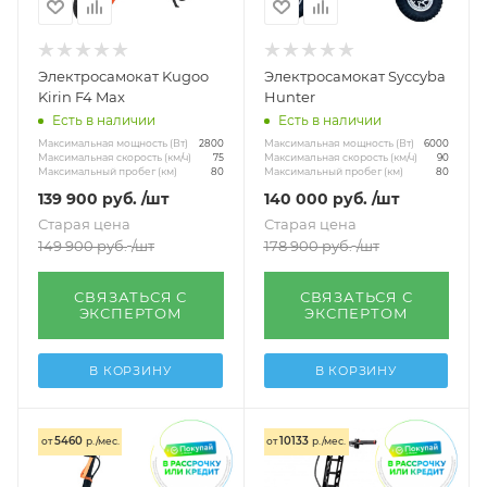
Электросамокат Kugoo
Электросамокат Syccyba
Kirin F4 Max
Hunter
Есть в наличии
Есть в наличии
Максимальная мощность (Вт)
Максимальная мощность (Вт)
2800
6000
Максимальная скорость (км/ч)
Максимальная скорость (км/ч)
75
90
Максимальный пробег (км)
Максимальный пробег (км)
80
80
139 900
руб.
/шт
140 000
руб.
/шт
Старая цена
Старая цена
149 900
руб.
/шт
178 900
руб.
/шт
СВЯЗАТЬСЯ С
СВЯЗАТЬСЯ С
ЭКСПЕРТОМ
ЭКСПЕРТОМ
В КОРЗИНУ
В КОРЗИНУ
5460
10133
от
р./мес.
от
р./мес.