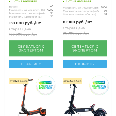
Есть в наличии
Есть в наличии
Вес (кг)
40
Максимальная мощность (Вт)
2000
Максимальная мощность (Вт)
6000
Максимальная скорость (км/ч)
60
Максимальная скорость (км/ч)
90
Максимальный пробег (км)
70
Максимальный пробег (км)
70
81 900
руб.
/шт
150 000
руб.
/шт
Старая цена
Старая цена
96 700
руб.
/шт
160 000
руб.
/шт
СВЯЗАТЬСЯ С
СВЯЗАТЬСЯ С
ЭКСПЕРТОМ
ЭКСПЕРТОМ
В КОРЗИНУ
В КОРЗИНУ
9327
9333
от
р./мес.
от
р./мес.