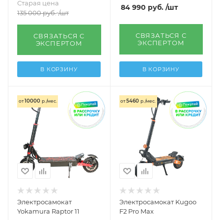
Старая цена
84 990
руб.
/шт
135 000
руб.
/шт
СВЯЗАТЬСЯ С
СВЯЗАТЬСЯ С
ЭКСПЕРТОМ
ЭКСПЕРТОМ
В КОРЗИНУ
В КОРЗИНУ
10000
5460
от
р./мес.
от
р./мес.
Электросамокат
Электросамокат Kugoo
Yokamura Raptor 11
F2 Pro Max