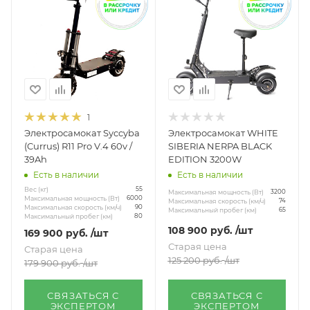
1
Электросамокат Syccyba
Электросамокат WHITE
(Currus) R11 Pro V.4 60v /
SIBERIA NERPA BLACK
39Ah
EDITION 3200W
Есть в наличии
Есть в наличии
Вес (кг)
55
Максимальная мощность (Вт)
3200
Максимальная мощность (Вт)
6000
Максимальная скорость (км/ч)
74
Максимальная скорость (км/ч)
90
Максимальный пробег (км)
65
Максимальный пробег (км)
80
108 900
руб.
/шт
169 900
руб.
/шт
Старая цена
Старая цена
125 200
руб.
/шт
179 900
руб.
/шт
СВЯЗАТЬСЯ С
СВЯЗАТЬСЯ С
ЭКСПЕРТОМ
ЭКСПЕРТОМ