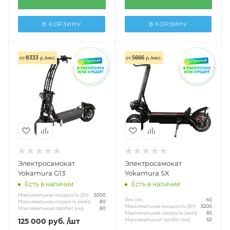
В КОРЗИНУ
В КОРЗИНУ
8333
5666
от
р./мес.
от
р./мес.
Электросамокат
Электросамокат
Yokamura G13
Yokamura SX
Есть в наличии
Есть в наличии
Максимальная мощность (Вт)
5000
Вес (кг)
40
Максимальная скорость (км/ч)
80
Максимальная мощность (Вт)
3200
Максимальный пробег (км)
80
Максимальная скорость (км/ч)
85
125 000
руб.
/шт
Максимальный пробег (км)
50