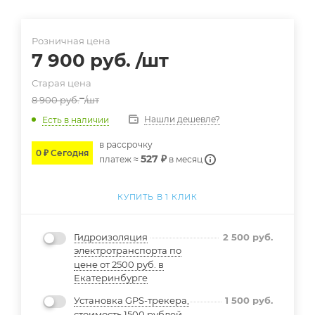
Розничная цена
7 900
руб.
/шт
Старая цена
8 900
руб.
/шт
Нашли дешевле?
Есть в наличии
в расcрочку
0 ₽ Сегодня
527 ₽
платеж ≈
в месяц
КУПИТЬ В 1 КЛИК
Гидроизоляция
2 500
руб.
электротранспорта по
цене от 2500 руб. в
Екатеринбурге
Установка GPS-трекера,
1 500
руб.
стоимость 1500 рублей