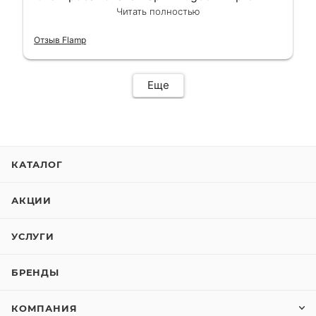
сделали в лучшем виде и в максимально
Читать полностью
короткий срок. Электросамокат на
гарантии, поэтому и обратился в этот
Отзыв Flamp
сервис. Езжу сейчас без проблем.
Еще
КАТАЛОГ
АКЦИИ
УСЛУГИ
БРЕНДЫ
КОМПАНИЯ