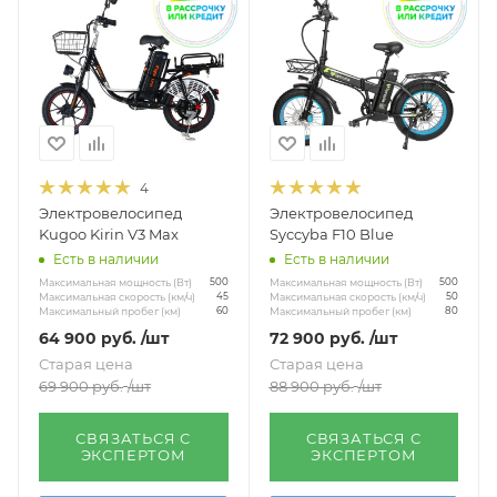
4
Электровелосипед
Электровелосипед
Kugoo Kirin V3 Max
Syccyba F10 Blue
Есть в наличии
Есть в наличии
Максимальная мощность (Вт)
Максимальная мощность (Вт)
500
500
Максимальная скорость (км/ч)
Максимальная скорость (км/ч)
45
50
Максимальный пробег (км)
Максимальный пробег (км)
60
80
64 900
руб.
/шт
72 900
руб.
/шт
Старая цена
Старая цена
69 900
руб.
/шт
88 900
руб.
/шт
СВЯЗАТЬСЯ С
СВЯЗАТЬСЯ С
ЭКСПЕРТОМ
ЭКСПЕРТОМ