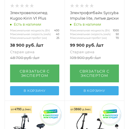
Электровелосипед
Электрофэтбайк Syccyba
Kugoo Kirin V1 Plus
Impulse lite, литые диски
Есть в наличии
Есть в наличии
Максимальная мощность (Вт)
Максимальная мощность (Вт)
400
1000
Максимальная скорость (км/ч)
Максимальная скорость (км/ч)
40
50
Максимальный пробег (км)
Максимальный пробег (км)
25
70
38 900
руб.
/шт
99 900
руб.
/шт
Старая цена
Старая цена
48 700
руб.
/шт
109 900
руб.
/шт
СВЯЗАТЬСЯ С
СВЯЗАТЬСЯ С
ЭКСПЕРТОМ
ЭКСПЕРТОМ
В КОРЗИНУ
В КОРЗИНУ
4793
3860
от
р./мес.
от
р./мес.