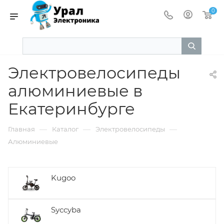
0
Электровелосипеды
алюминиевые в
Екатеринбурге
—
—
—
Главная
Каталог
Электровелосипеды
Алюминиевые
Kugoo
Syccyba