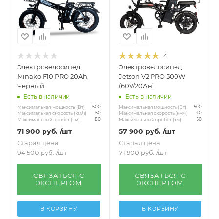
4
Электровелосипед
Электровелосипед
Minako F10 PRO 20Ah,
Jetson V2 PRO 500W
Черный
(60V/20Ан)
Есть в наличии
Есть в наличии
Максимальная мощность (Вт)
Максимальная мощность (Вт)
500
500
Максимальная скорость (км/ч)
Максимальная скорость (км/ч)
50
40
Максимальный пробег (км)
Максимальный пробег (км)
80
50
71 900
руб.
/шт
57 900
руб.
/шт
Старая цена
Старая цена
94 500
руб.
/шт
71 900
руб.
/шт
СВЯЗАТЬСЯ С
СВЯЗАТЬСЯ С
ЭКСПЕРТОМ
ЭКСПЕРТОМ
В КОРЗИНУ
В КОРЗИНУ