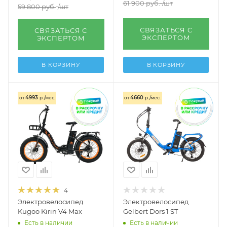
61 900
руб.
/шт
59 800
руб.
/шт
СВЯЗАТЬСЯ С
СВЯЗАТЬСЯ С
ЭКСПЕРТОМ
ЭКСПЕРТОМ
В КОРЗИНУ
В КОРЗИНУ
4993
4660
от
р./мес.
от
р./мес.
4
Электровелосипед
Электровелосипед
Kugoo Kirin V4 Max
Gelbert Dors 1 ST
Есть в наличии
Есть в наличии