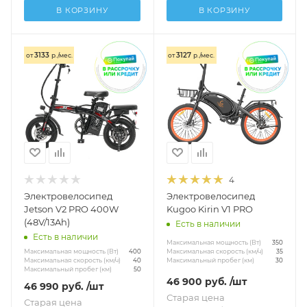
В КОРЗИНУ
В КОРЗИНУ
3133
3127
от
р./мес.
от
р./мес.
4
Электровелосипед
Электровелосипед
Jetson V2 PRO 400W
Kugoo Kirin V1 PRO
(48V/13Ah)
Есть в наличии
Есть в наличии
Максимальная мощность (Вт)
350
Максимальная мощность (Вт)
Максимальная скорость (км/ч)
400
35
Максимальная скорость (км/ч)
Максимальный пробег (км)
40
30
Максимальный пробег (км)
50
46 900
руб.
/шт
46 990
руб.
/шт
Старая цена
Старая цена