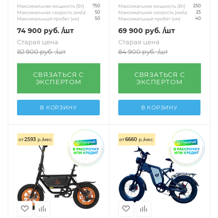
Максимальная мощность (Вт)
Максимальная мощность (Вт)
750
250
Максимальная скорость (км/ч)
Максимальная скорость (км/ч)
50
25
Максимальный пробег (км)
Максимальный пробег (км)
50
40
74 900
руб.
/шт
69 900
руб.
/шт
Старая цена
Старая цена
82 900
руб.
/шт
84 900
руб.
/шт
СВЯЗАТЬСЯ С
СВЯЗАТЬСЯ С
ЭКСПЕРТОМ
ЭКСПЕРТОМ
В КОРЗИНУ
В КОРЗИНУ
2593
6660
от
р./мес.
от
р./мес.