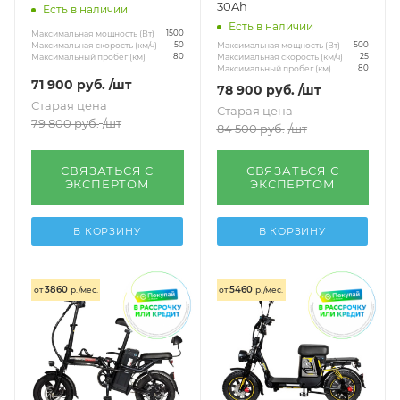
30Ah
Есть в наличии
Есть в наличии
Максимальная мощность (Вт)
1500
Максимальная мощность (Вт)
Максимальная скорость (км/ч)
500
50
Максимальная скорость (км/ч)
Максимальный пробег (км)
25
80
Максимальный пробег (км)
80
71 900
руб.
/шт
78 900
руб.
/шт
Старая цена
Старая цена
79 800
руб.
/шт
84 500
руб.
/шт
СВЯЗАТЬСЯ С
СВЯЗАТЬСЯ С
ЭКСПЕРТОМ
ЭКСПЕРТОМ
В КОРЗИНУ
В КОРЗИНУ
3860
5460
от
р./мес.
от
р./мес.