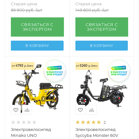
Старая цена
Старая цена
89 900
руб.
/шт
149 800
руб.
/шт
СВЯЗАТЬСЯ С
СВЯЗАТЬСЯ С
ЭКСПЕРТОМ
ЭКСПЕРТОМ
В КОРЗИНУ
В КОРЗИНУ
4793
5260
от
р./мес.
от
р./мес.
2
Электровелосипед
Электровелосипед
Minako UNO
Syccyba Monster 60V