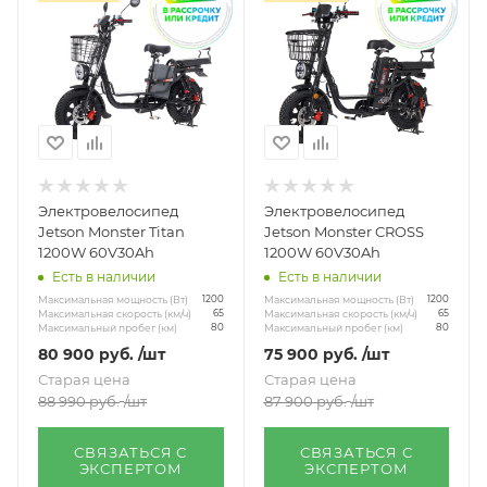
Электровелосипед
Электровелосипед
Jetson Monster Titan
Jetson Monster CROSS
1200W 60V30Ah
1200W 60V30Ah
Есть в наличии
Есть в наличии
Максимальная мощность (Вт)
Максимальная мощность (Вт)
1200
1200
Максимальная скорость (км/ч)
Максимальная скорость (км/ч)
65
65
Максимальный пробег (км)
Максимальный пробег (км)
80
80
80 900
руб.
/шт
75 900
руб.
/шт
Старая цена
Старая цена
88 990
руб.
/шт
87 900
руб.
/шт
СВЯЗАТЬСЯ С
СВЯЗАТЬСЯ С
ЭКСПЕРТОМ
ЭКСПЕРТОМ