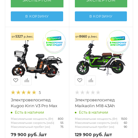
ЭКСПЕРТОМ
В КОРЗИНУ
В КОРЗИНУ
5327
8660
от
р./мес.
от
р./мес.
5
Электровелосипед
Электровелосипед
Kugoo Kirin V3 Pro Max
Maikaolin M18 43Ah
Есть в наличии
Есть в наличии
Максимальная мощность (Вт)
Максимальная мощность (Вт)
800
1500
Максимальная скорость (км/ч)
Максимальная скорость (км/ч)
55
60
Максимальный пробег (км)
Максимальный пробег (км)
75
90
79 900
руб.
/шт
129 900
руб.
/шт