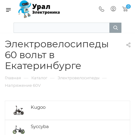
0
Электровелосипеды
60 вольт в
Екатеринбурге
—
—
—
Главная
Каталог
Электровелосипеды
Напряжение 60V
Kugoo
Syccyba