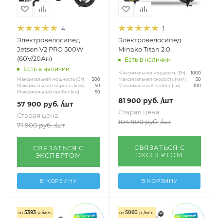
4
1
Электровелосипед
Электровелосипед
Jetson V2 PRO 500W
Minako Titan 2.0
(60V/20Ан)
Есть в наличии
Есть в наличии
Максимальная мощность (Вт)
1000
Максимальная мощность (Вт)
Максимальная скорость (км/ч)
500
50
Максимальная скорость (км/ч)
Максимальный пробег (км)
40
100
Максимальный пробег (км)
50
81 900
руб.
/шт
57 900
руб.
/шт
Старая цена
Старая цена
104 900
руб.
/шт
71 900
руб.
/шт
СВЯЗАТЬСЯ С
СВЯЗАТЬСЯ С
ЭКСПЕРТОМ
ЭКСПЕРТОМ
В КОРЗИНУ
В КОРЗИНУ
5393
5060
от
р./мес.
от
р./мес.