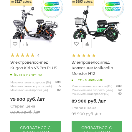
5327
5993
от
р./мес.
от
р./мес.
4
Электровелосипед
Электровелосипед
Kugoo Kirin V3 Pro PLUS
Колхозник Maikaolin
Monster H12
Есть в наличии
Есть в наличии
Максимальная мощность (Вт)
1200
Максимальная мощность (Вт)
Максимальная скорость (км/ч)
800
55
Максимальная скорость (км/ч)
Максимальный пробег (км)
50
80
Максимальный пробег (км)
90
79 900
руб.
/шт
89 900
руб.
/шт
Старая цена
Старая цена
82 900
руб.
/шт
99 900
руб.
/шт
СВЯЗАТЬСЯ С
СВЯЗАТЬСЯ С
ЭКСПЕРТОМ