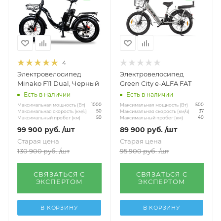
4
Электровелосипед
Электровелосипед
Minako F11 Dual, Черный
Green City e-ALFA FAT
Есть в наличии
Есть в наличии
Максимальная мощность (Вт)
Максимальная мощность (Вт)
1000
500
Максимальная скорость (км/ч)
Максимальная скорость (км/ч)
50
37
Максимальный пробег (км)
Максимальный пробег (км)
50
40
99 900
руб.
/шт
89 900
руб.
/шт
Старая цена
Старая цена
130 900
руб.
/шт
95 900
руб.
/шт
СВЯЗАТЬСЯ С
СВЯЗАТЬСЯ С
ЭКСПЕРТОМ
ЭКСПЕРТОМ
В КОРЗИНУ
В КОРЗИНУ