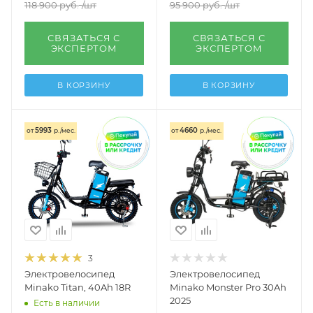
118 900
руб.
/шт
95 900
руб.
/шт
СВЯЗАТЬСЯ С
СВЯЗАТЬСЯ С
ЭКСПЕРТОМ
ЭКСПЕРТОМ
В КОРЗИНУ
В КОРЗИНУ
5993
4660
от
р./мес.
от
р./мес.
3
Электровелосипед
Электровелосипед
Minako Titan, 40Ah 18R
Minako Monster Pro 30Ah
2025
Есть в наличии