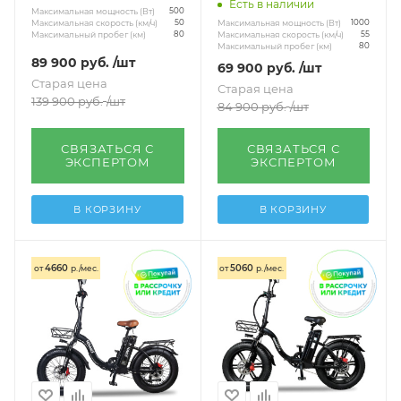
Есть в наличии
Максимальная мощность (Вт)
500
Максимальная мощность (Вт)
Максимальная скорость (км/ч)
1000
50
Максимальная скорость (км/ч)
Максимальный пробег (км)
55
80
Максимальный пробег (км)
80
89 900
руб.
/шт
69 900
руб.
/шт
Старая цена
Старая цена
139 900
руб.
/шт
84 900
руб.
/шт
СВЯЗАТЬСЯ С
СВЯЗАТЬСЯ С
ЭКСПЕРТОМ
ЭКСПЕРТОМ
В КОРЗИНУ
В КОРЗИНУ
4660
5060
от
р./мес.
от
р./мес.