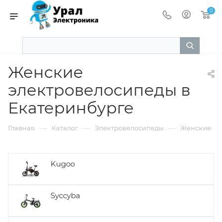
0
Женские
электровелосипеды в
Екатеринбурге
—
—
—
Главная
Каталог
Электровелосипеды
Женские
Kugoo
Syccyba