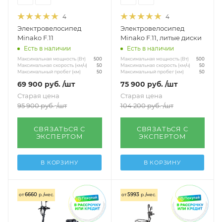
4
4
Электровелосипед
Электровелосипед
Minako F.11
Minako F.11, литые диски
Есть в наличии
Есть в наличии
Максимальная мощность (Вт)
Максимальная мощность (Вт)
500
500
Максимальная скорость (км/ч)
Максимальная скорость (км/ч)
50
50
Максимальный пробег (км)
Максимальный пробег (км)
50
50
69 900
руб.
/шт
75 900
руб.
/шт
Старая цена
Старая цена
95 900
руб.
/шт
104 200
руб.
/шт
СВЯЗАТЬСЯ С
СВЯЗАТЬСЯ С
ЭКСПЕРТОМ
ЭКСПЕРТОМ
В КОРЗИНУ
В КОРЗИНУ
6660
5993
от
р./мес.
от
р./мес.