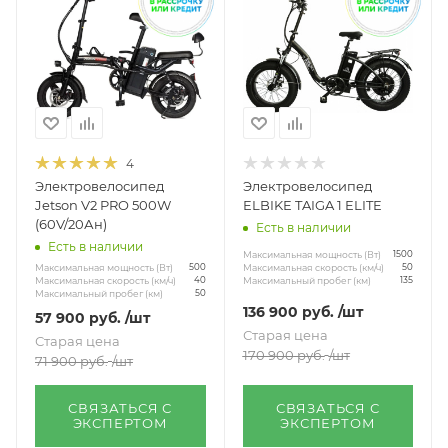
4
Электровелосипед
Электровелосипед
Jetson V2 PRO 500W
ELBIKE TAIGA 1 ELITE
(60V/20Ан)
Есть в наличии
Есть в наличии
Максимальная мощность (Вт)
1500
Максимальная мощность (Вт)
Максимальная скорость (км/ч)
500
50
Максимальная скорость (км/ч)
Максимальный пробег (км)
40
135
Максимальный пробег (км)
50
136 900
руб.
/шт
57 900
руб.
/шт
Старая цена
Старая цена
170 900
руб.
/шт
71 900
руб.
/шт
СВЯЗАТЬСЯ С
СВЯЗАТЬСЯ С
ЭКСПЕРТОМ
ЭКСПЕРТОМ