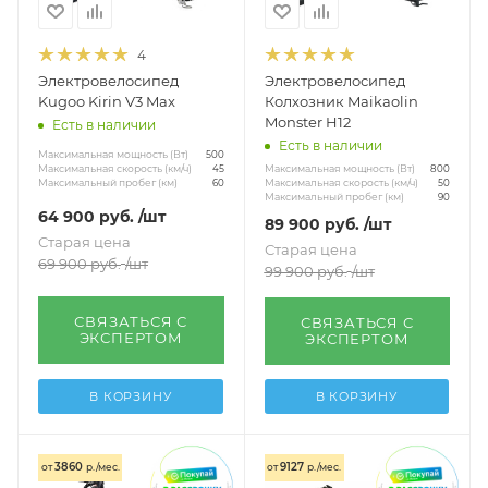
По размеру колёс
14 дюймов
16 дюймов
Показать еще
4
Электровелосипед
Электровелосипед
По нагрузке
Kugoo Kirin V3 Max
Колхозник Maikaolin
Взрослые до 120 кг
Нагрузка 120 кг
Monster H12
Есть в наличии
Есть в наличии
Максимальная мощность (Вт)
500
Показать еще
Максимальная мощность (Вт)
Максимальная скорость (км/ч)
800
45
Максимальная скорость (км/ч)
Максимальный пробег (км)
50
60
Другое
Максимальный пробег (км)
90
64 900
руб.
/шт
89 900
руб.
/шт
Трехколесные для пожилых людей
Старая цена
Старая цена
69 900
руб.
/шт
99 900
руб.
/шт
Женские 250W
Показать еще
СВЯЗАТЬСЯ С
СВЯЗАТЬСЯ С
ЭКСПЕРТОМ
ЭКСПЕРТОМ
В КОРЗИНУ
В КОРЗИНУ
3860
9127
от
р./мес.
от
р./мес.