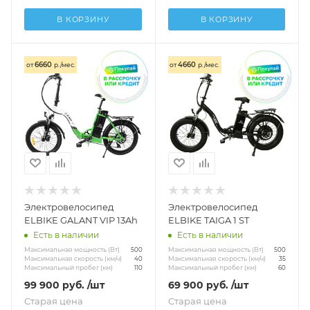
В КОРЗИНУ
В КОРЗИНУ
6660
4660
от
р./мес.
от
р./мес.
Электровелосипед
Электровелосипед
ELBIKE GALANT VIP 13Ah
ELBIKE TAIGA 1 ST
Есть в наличии
Есть в наличии
Максимальная мощность (Вт)
Максимальная мощность (Вт)
500
500
Максимальная скорость (км/ч)
Максимальная скорость (км/ч)
40
35
Максимальный пробег (км)
Максимальный пробег (км)
110
60
99 900
руб.
/шт
69 900
руб.
/шт
Старая цена
Старая цена