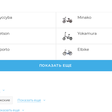
yccyba
Minako
etson
Yokamura
porto
Elbike
ПОКАЗАТЬ ЕЩЕ
е
ужские
Показать еще
оказать еще