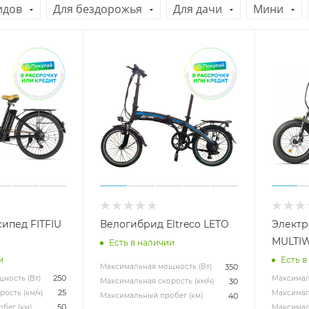
идов
Для бездорожья
Для дачи
Мини
ипед FITFIU
Велогибрид Eltreco LETO
Электр
MULTI
Есть в наличии
и
Есть в
350
Максимальная мощность (Вт)
250
ность (Вт)
Максимал
30
Максимальная скорость (км/ч)
25
ость (км/ч)
Максималь
40
Максимальный пробег (км)
50
бег (км)
Максимал