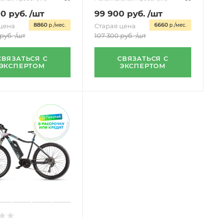
00
руб.
/шт
99 900
руб.
/шт
8860
6660
цена
р./мес.
Старая цена
р./мес.
руб.
/шт
107 300
руб.
/шт
СВЯЗАТЬСЯ С
СВЯЗАТЬСЯ С
ЭКСПЕРТОМ
ЭКСПЕРТОМ