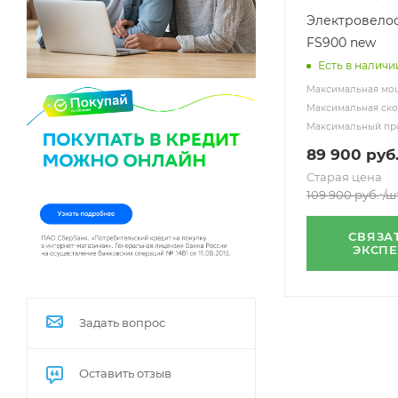
Электровелос
FS900 new
Есть в наличи
Максимальная мощ
Максимальная скор
Максимальный про
89 900
руб
Старая цена
109 900
руб.
/ш
СВЯЗА
ЭКСП
Задать вопрос
Оставить отзыв