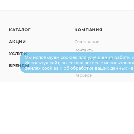
КАТАЛОГ
КОМПАНИЯ
АКЦИИ
О компании
Контакты
УСЛУГИ
Мы используем cookies для улучшения работы и
Политика компании
Используя сайт, вы соглашаетесь с использова
БРЕНДЫ
Отзывы
файлах cookies и об обработке ваших данных - 
Карьера