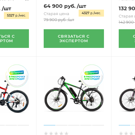
64 900
руб.
/шт
.
/шт
132 9
4327
Старая цена
р./мес.
5327
р./мес.
Старая 
79 900
руб.
/шт
142 900
СВЯЗАТЬСЯ С
ТЬСЯ С
ЭКСПЕРТОМ
ЕРТОМ