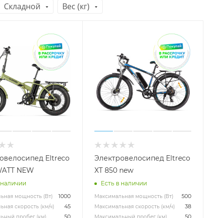
Складной
Вес (кг)
овелосипед Eltreco
Электровелосипед Eltreco
WATT NEW
XT 850 new
 наличии
Есть в наличии
1000
500
ьная мощность (Вт)
Максимальная мощность (Вт)
45
38
ная скорость (км/ч)
Максимальная скорость (км/ч)
50
50
ьный пробег (км)
Максимальный пробег (км)