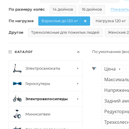
По размеру колёс
14 дюймов
16 дюймов
Показать
По нагрузке
Взрослые до 120 кг
Нагрузка 120 кг
Другое
Трехколесные для пожилых людей
Женские 
По умолчанию (во
КАТАЛОГ
Цена
Электросамокаты
Максималь
Гироскутеры
Напряжени
Электровелосипеды
Задний ам
Редукторн
Минисигвеи
Трехколес