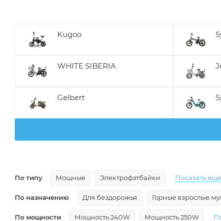
Kugoo
S
WHITE SIBERIA
J
Gelbert
S
По типу
Мощные
Электрофэтбайки
Показать ещ
По назначению
Для бездорожья
Горные взрослые м
По мощности
Мощность 240W
Мощность 250W
П