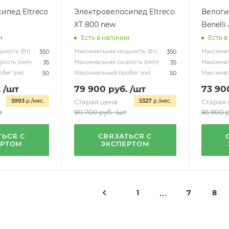
ипед Eltreco
Электровелосипед Eltreco
Велоги
XT 800 new
Benelli
и
Есть в наличии
Есть в
350
350
ность (Вт)
Максимальная мощность (Вт)
Максимал
35
35
ость (км/ч)
Максимальная скорость (км/ч)
Максималь
50
50
бег (км)
Максимальный пробег (км)
Максимал
.
/шт
79 900
руб.
/шт
73 90
5993
5327
р./мес.
Старая цена
р./мес.
Старая 
т
90 700
руб.
/шт
85 900
р
ТЬСЯ С
СВЯЗАТЬСЯ С
ЕРТОМ
ЭКСПЕРТОМ
1
7
8