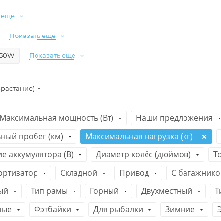
 еще
Показать еще
250W
Показать еще
зрастание)
Максимальная мощность (Вт)
Наши предложения
ный пробег (км)
Максимальная нагрузка (кг)
е аккумулятора (В)
Диаметр колёс (дюймов)
Т
ортизатор
Складной
Привод
С багажник
ый
Тип рамы
Горный
Двухместный
Т
ные
Фэтбайки
Для рыбалки
Зимние