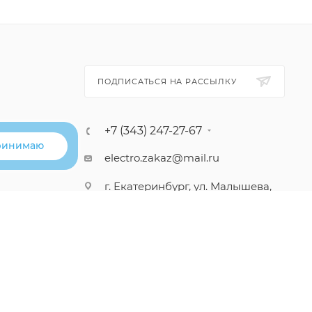
ПОДПИСАТЬСЯ НА РАССЫЛКУ
+7 (343) 247-27-67
ринимаю
electro.zakaz@mail.ru
г. Екатеринбург, ул. Малышева,
50, ТЦ «Стрелец»
(вход со стороны ул.
Малышева, 1 этаж)
Пн-Вс: 10.00-20.00