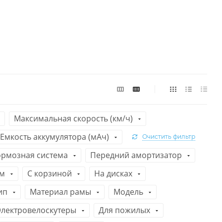
Максимальная скорость (км/ч)
Емкость аккумулятора (мАч)
Очистить фильтр
ормозная система
Передний амортизатор
ом
C корзиной
На дисках
ип
Материал рамы
Модель
Электровелоскутеры
Для пожилых