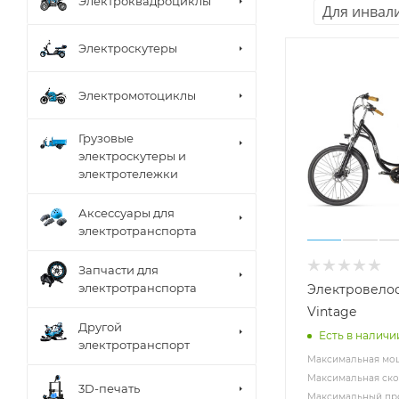
Электроквадроциклы
Для инвал
Электроскутеры
Электромотоциклы
Грузовые
электроскутеры и
электротележки
Аксессуары для
электротранспорта
Запчасти для
электротранспорта
Электровелос
Vintage
Другой
Есть в наличи
электротранспорт
Максимальная мощ
Максимальная скор
3D-печать
Максимальный про