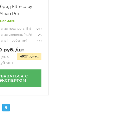
брид Eltreco by
 Alpan Pro
 наличии
350
ьная мощность (Вт)
25
ная скорость (км/ч)
100
ьный пробег (км)
0
руб.
/шт
4927
цена
р./мес.
уб.
/шт
СВЯЗАТЬСЯ С
ЭКСПЕРТОМ
9