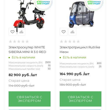
Электроскутер WHITE
Электротрицикл Rutrike
SIBERIA MINI R 3.0 RED
Неон
Есть в наличии
Есть в наличии
Максимальная мощность (Вт)
2500
Максимальная мощность (Вт)
800
Максимальная скорость (км/ч)
55
Максимальная скорость (км/ч)
25
Максимальный пробег (км)
50
164 990
руб.
/шт
82 900
руб.
/шт
Старая цена
Старая цена
184 900
руб.
/шт
114 000
руб.
/шт
СВЯЗАТЬСЯ С
СВЯЗАТЬСЯ С
ЭКСПЕРТОМ
ЭКСПЕРТОМ