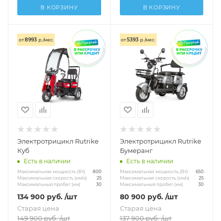
В КОРЗИНУ
В КОРЗИНУ
8993
5393
от
р./мес.
от
р./мес.
Электротрицикл Rutrike
Электротрицикл Rutrike
Куб
Бумеранг
Есть в наличии
Есть в наличии
Максимальная мощность (Вт)
Максимальная мощность (Вт)
800
650
Максимальная скорость (км/ч)
Максимальная скорость (км/ч)
25
25
Максимальный пробег (км)
Максимальный пробег (км)
30
30
134 900
руб.
/шт
80 900
руб.
/шт
Старая цена
Старая цена
149 900
руб.
/шт
137 900
руб.
/шт