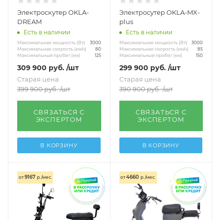
Электроскутер OKLA-
Электросутер OKLA-MX-
DREAM
plus
Есть в наличии
Есть в наличии
Максимальная мощность (Вт)
Максимальная мощность (Вт)
3000
3000
Максимальная скорость (км/ч)
Максимальная скорость (км/ч)
80
85
Максимальный пробег (км)
Максимальный пробег (км)
125
150
309 900
руб.
/шт
299 900
руб.
/шт
Старая цена
Старая цена
399 900
руб.
/шт
390 900
руб.
/шт
СВЯЗАТЬСЯ С
СВЯЗАТЬСЯ С
ЭКСПЕРТОМ
ЭКСПЕРТОМ
В КОРЗИНУ
В КОРЗИНУ
9167
4660
от
р./мес.
от
р./мес.