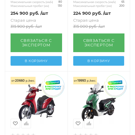
Максимальная скорость (км/ч)
Максимальная скорость (км/ч)
80
65
Максимальный пробег (км)
Максимальный пробег (км)
130
200
254 900
руб.
/шт
224 900
руб.
/шт
Старая цена
Старая цена
315 900
руб.
/шт
315 000
руб.
/шт
СВЯЗАТЬСЯ С
СВЯЗАТЬСЯ С
ЭКСПЕРТОМ
ЭКСПЕРТОМ
В КОРЗИНУ
В КОРЗИНУ
20660
19993
от
р./мес.
от
р./мес.