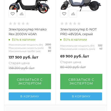
Электроскутер Minako
Электроскутер E-NOT
Rex 2000W 40Ah
PRO 48V20A, серый
Есть в наличии
Есть в наличии
Максимальная мощность (Вт)
2000
Максимальная мощность (Вт)
500
Максимальная скорость (км/ч)
55
Максимальная скорость (км/ч)
40
Максимальный пробег (км)
80
69 900
руб.
/шт
137 500
руб.
/шт
Старая цена
Старая цена
80 400
руб.
/шт
158 200
руб.
/шт
СВЯЗАТЬСЯ С
СВЯЗАТЬСЯ С
ЭКСПЕРТОМ
ЭКСПЕРТОМ
В КОРЗИНУ
В КОРЗИНУ