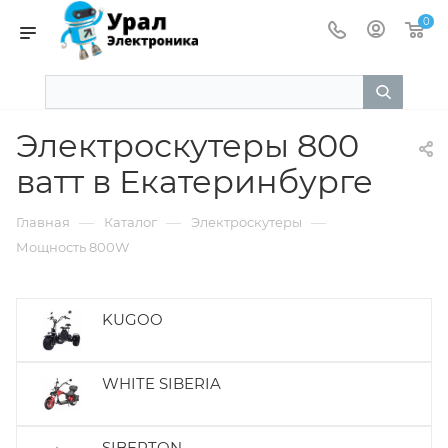
0
Электроскутеры 800
ватт в Екатеринбурге
—
—
—
Главная
Каталог
Электроскутеры
Мощность 800W
KUGOO
WHITE SIBERIA
SIBERTON