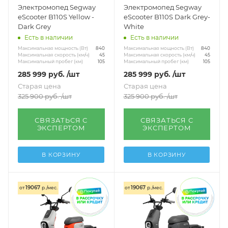
Электромопед Segway
Электромопед Segway
eScooter B110S Yellow -
eScooter B110S Dark Grey-
Dark Grey
White
Есть в наличии
Есть в наличии
Максимальная мощность (Вт)
Максимальная мощность (Вт)
840
840
Максимальная скорость (км/ч)
Максимальная скорость (км/ч)
45
45
Максимальный пробег (км)
Максимальный пробег (км)
105
105
285 999
руб.
/шт
285 999
руб.
/шт
Старая цена
Старая цена
325 900
руб.
/шт
325 900
руб.
/шт
СВЯЗАТЬСЯ С
СВЯЗАТЬСЯ С
ЭКСПЕРТОМ
ЭКСПЕРТОМ
В КОРЗИНУ
В КОРЗИНУ
19067
19067
от
р./мес.
от
р./мес.