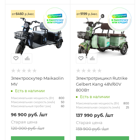
6460
9199
от
р./мес.
от
р./мес.
Электроскутер Maikaolin
Электротрицикл Rutrike
MV
Gelbert Kang 48V/60V
800Вт
Есть в наличии
Есть в наличии
Максимальная мощность (Вт)
800
Максимальная скорость (км/ч)
50
Максимальная мощность (Вт)
800
Максимальный пробег (км)
60
Максимальная скорость (км/ч)
25
96 900
руб.
/шт
137 990
руб.
/шт
Старая цена
Старая цена
120 000
руб.
/шт
159 900
руб.
/шт