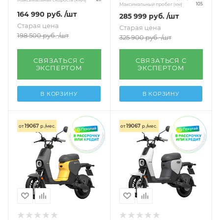
Максимальный пробег (км)
105
164 990
руб.
/шт
285 999
руб.
/шт
Старая цена
Старая цена
198 500
руб.
/шт
325 900
руб.
/шт
СВЯЗАТЬСЯ С
СВЯЗАТЬСЯ С
ЭКСПЕРТОМ
ЭКСПЕРТОМ
В КОРЗИНУ
В КОРЗИНУ
19067
19067
от
р./мес.
от
р./мес.