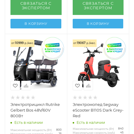
СВЯЗАТЬСЯ С
СВЯЗАТЬСЯ С
ЭКСПЕРТОМ
ЭКСПЕРТОМ
В КОРЗИНУ
В КОРЗИНУ
10999
19067
от
р./мес.
от
р./мес.
Электротрицикл Rutrike
Электромопед Segway
Gelbert Bos 48V/60V
eScooter B110S Dark Grey-
800Вт
Red
Есть в наличии
Есть в наличии
Максимальная мощность (Вт)
840
Максимальная мощность (Вт)
800
Максимальная скорость (км/ч)
45
Максимальная скорость (км/ч)
25