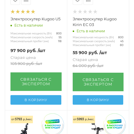
Четырехколесные для пожилых
Показать еще
Электроскутер Kugoo U5
Электроскутер Kugoo
Kirin EC 03
Есть в наличии
Есть в наличии
Максимальная мощность (Вт)
800
Максимальная мощность (Вт)
Максимальная скорость (км/ч)
800
55
Максимальная скорость (км/ч)
Максимальный пробег (км)
45
118
Максимальный пробег (км)
80
97 900
руб.
/шт
55 900
руб.
/шт
Старая цена
Старая цена
105 900
руб.
/шт
64 000
руб.
/шт
СВЯЗАТЬСЯ С
СВЯЗАТЬСЯ С
ЭКСПЕРТОМ
ЭКСПЕРТОМ
В КОРЗИНУ
В КОРЗИНУ
5793
5993
от
р./мес.
от
р./мес.