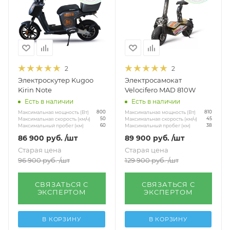
2
2
Электроскутер Kugoo
Электросамокат
Kirin Note
Velocifero MAD 810W
Есть в наличии
Есть в наличии
Максимальная мощность (Вт)
Максимальная мощность (Вт)
800
810
Максимальная скорость (км/ч)
Максимальная скорость (км/ч)
50
45
Максимальный пробег (км)
Максимальный пробег (км)
60
38
86 900
руб.
/шт
89 900
руб.
/шт
Старая цена
Старая цена
96 900
руб.
/шт
129 900
руб.
/шт
СВЯЗАТЬСЯ С
СВЯЗАТЬСЯ С
ЭКСПЕРТОМ
ЭКСПЕРТОМ
В КОРЗИНУ
В КОРЗИНУ