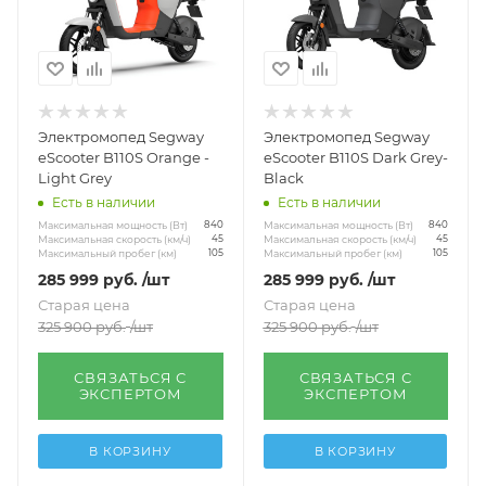
Электромопед Segway
Электромопед Segway
eScooter B110S Orange -
eScooter B110S Dark Grey-
Light Grey
Black
Есть в наличии
Есть в наличии
Максимальная мощность (Вт)
Максимальная мощность (Вт)
840
840
Максимальная скорость (км/ч)
Максимальная скорость (км/ч)
45
45
Максимальный пробег (км)
Максимальный пробег (км)
105
105
285 999
руб.
/шт
285 999
руб.
/шт
Старая цена
Старая цена
325 900
руб.
/шт
325 900
руб.
/шт
СВЯЗАТЬСЯ С
СВЯЗАТЬСЯ С
ЭКСПЕРТОМ
ЭКСПЕРТОМ
В КОРЗИНУ
В КОРЗИНУ