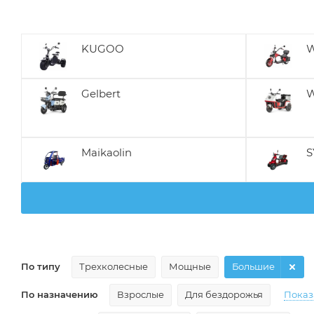
KUGOO
W
Gelbert
W
Maikaolin
S
По типу
Трехколесные
Мощные
Большие
По назначению
Взрослые
Для бездорожья
Показ