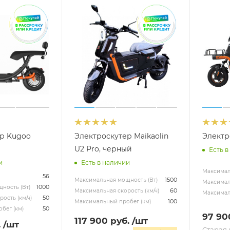
р Kugoo
Электроскутер Maikaolin
Электр
U2 Pro, черный
Есть в
и
Есть в наличии
Максимал
56
1500
Максимальная мощность (Вт)
Максималь
1000
ность (Вт)
60
Максимальная скорость (км/ч)
Максимал
50
ость (км/ч)
100
Максимальный пробег (км)
50
бег (км)
97 90
117 900
руб.
/шт
.
/шт
Старая 