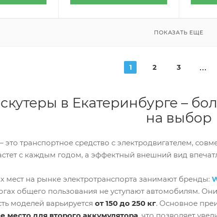
ПОКАЗАТЬ ЕЩЕ
1
2
3
скутеры в Екатеринбурге – б
на выбор
— это транспортное средство с электродвигателем, совм
астет с каждым годом, а эффектный внешний вид впеча
х мест на рынке электротранспорта занимают бренды:
W
огах общего пользования не уступают автомобилям. Они
ть моделей варьируется
от 150 до 250 кг
. Основное пр
е место для второго аккумулятора
, что позволяет увел