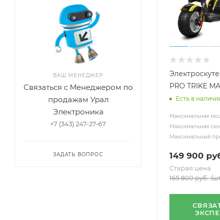
Электроскут
ВАШ МЕНЕДЖЕР
PRO TRIKE M
Связаться с Менеджером по
продажам Урал
Есть в наличи
Электроника
Максимальная мощ
+7 (343) 247-27-67
Максимальная скор
Максимальный про
149 900
руб
ЗАДАТЬ ВОПРОС
Старая цена
165 800
руб.
/ш
СВЯЗА
ЭКСП