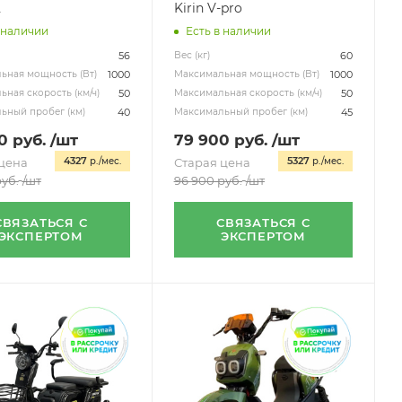
2
Kirin V-pro
 наличии
Есть в наличии
56
60
Вес (кг)
1000
1000
ьная мощность (Вт)
Максимальная мощность (Вт)
50
50
ная скорость (км/ч)
Максимальная скорость (км/ч)
40
45
ьный пробег (км)
Максимальный пробег (км)
0
руб.
/шт
79 900
руб.
/шт
4327
5327
цена
р./мес.
Старая цена
р./мес.
уб.
/шт
96 900
руб.
/шт
СВЯЗАТЬСЯ С
СВЯЗАТЬСЯ С
ЭКСПЕРТОМ
ЭКСПЕРТОМ