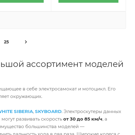
25
ольшой ассортимент моделей
ещающее в себе электросамокат и мотоцикл. Его
тляет окружающих.
HITE SIBERIA
,
SKYBOARD
. Электроскутеры данных
 могут развивать скорость
от 30 до 85 км/ч
, а
еимущество большинства моделей —
ичить дальность хода в два раза. Широкие колеса с