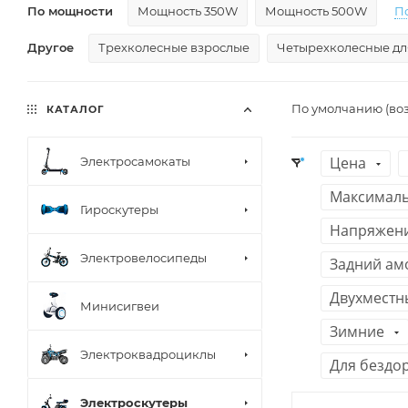
По мощности
Мощность 350W
Мощность 500W
П
Другое
Трехколесные взрослые
Четырехколесные дл
По умолчанию (во
КАТАЛОГ
Цена
Электросамокаты
Максималь
Гироскутеры
Напряжени
Электровелосипеды
Задний ам
Двухместн
Минисигвеи
Зимние
Электроквадроциклы
Для бездо
Электроскутеры