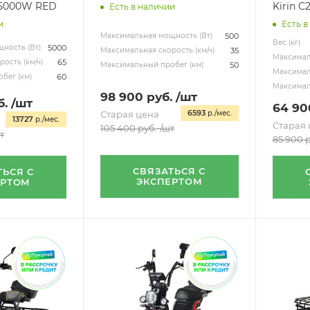
 5000W RED
Kirin C
Есть в наличии
и
Есть в
500
Максимальная мощность (Вт)
Вес (кг)
5000
ность (Вт)
35
Максимальная скорость (км/ч)
Максимал
65
ость (км/ч)
50
Максимальный пробег (км)
Максималь
60
бег (км)
Максимал
98 900
руб.
/шт
б.
/шт
64 90
6593
Старая цена
р./мес.
13727
р./мес.
Старая 
105 400
руб.
/шт
т
85 900
р
СВЯЗАТЬСЯ С
ТЬСЯ С
ЭКСПЕРТОМ
ЕРТОМ