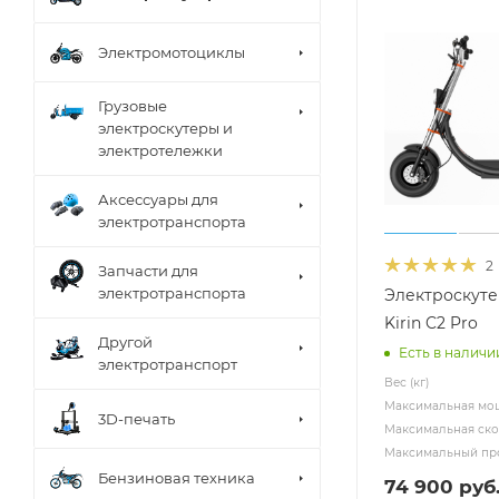
Электромотоциклы
Грузовые
электроскутеры и
электротележки
Аксессуары для
электротранспорта
2
Запчасти для
электротранспорта
Электроскуте
Kirin C2 Pro
Другой
Есть в наличи
электротранспорт
Вес (кг)
Максимальная мощ
3D-печать
Максимальная скор
Максимальный про
Бензиновая техника
74 900
руб