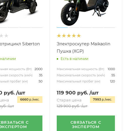
отрицикл Siberton
Электроскутер Maikaolin
Пушка (XGP)
 наличии
Есть в наличии
2000
1000
ьная мощность (Вт)
Максимальная мощность (Вт)
35
55
ная скорость (км/ч)
Максимальная скорость (км/ч)
50
120
ьный пробег (км)
Максимальный пробег (км)
0
руб.
/шт
119 900
руб.
/шт
6660
7993
цена
р./мес.
Старая цена
р./мес.
уб.
/шт
129 900
руб.
/шт
СВЯЗАТЬСЯ С
СВЯЗАТЬСЯ С
ЭКСПЕРТОМ
ЭКСПЕРТОМ