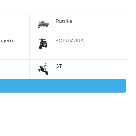
Rutrike
юдей с
YOKAMURA
GT