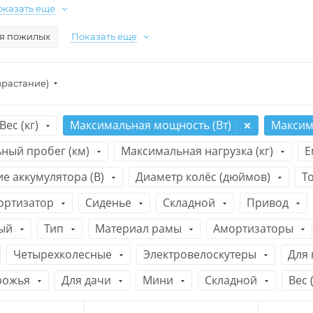
оказать еще
я пожилых
Показать еще
зрастание)
Вес (кг)
Максимальная мощность (Вт)
Максима
ный пробег (км)
Максимальная нагрузка (кг)
Е
е аккумулятора (В)
Диаметр колёс (дюймов)
Т
ортизатор
Сиденье
Складной
Привод
ый
Тип
Материал рамы
Амортизаторы
Четырехколесные
Электровелоскутеры
Для
рожья
Для дачи
Мини
Складной
Вес (