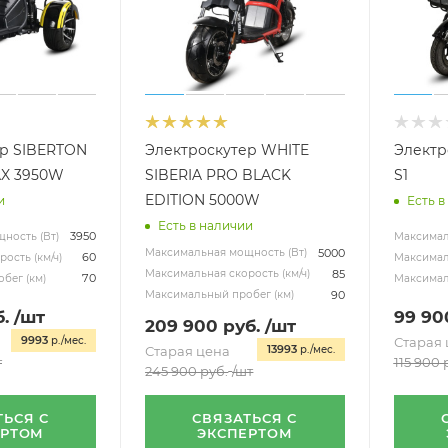
ер SIBERTON
Электроскутер WHITE
Электр
AX 3950W
SIBERIA PRO BLACK
S1
EDITION 5000W
и
Есть в
Есть в наличии
3950
ность (Вт)
Максимал
5000
Максимальная мощность (Вт)
60
ость (км/ч)
Максималь
85
Максимальная скорость (км/ч)
70
бег (км)
Максимал
90
Максимальный пробег (км)
.
/шт
99 90
209 900
руб.
/шт
9993
р./мес.
Старая 
13993
Старая цена
р./мес.
т
115 900
р
245 900
руб.
/шт
ТЬСЯ С
СВЯЗАТЬСЯ С
ЕРТОМ
ЭКСПЕРТОМ