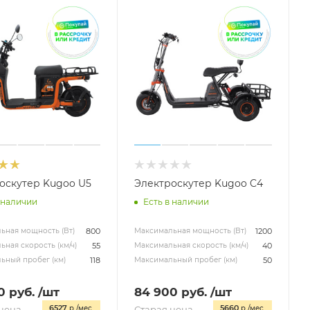
оскутер Kugoo U5
Электроскутер Kugoo C4
 наличии
Есть в наличии
800
1200
ьная мощность (Вт)
Максимальная мощность (Вт)
55
40
ная скорость (км/ч)
Максимальная скорость (км/ч)
118
50
ьный пробег (км)
Максимальный пробег (км)
0
руб.
/шт
84 900
руб.
/шт
6527
5660
цена
р./мес.
Старая цена
р./мес.