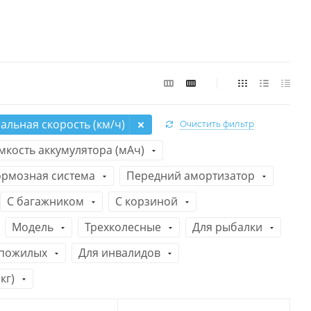
льная скорость (км/ч)
Очистить фильтр
мкость аккумулятора (мАч)
ормозная система
Передний амортизатор
С багажником
C корзиной
Модель
Трехколесные
Для рыбалки
 пожилых
Для инвалидов
кг)