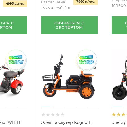
7860
Старая цена
р./мес.
4993
р./мес.
105 900
138 500
руб.
/шт
ТЬСЯ С
СВЯЗАТЬСЯ С
ЕРТОМ
ЭКСПЕРТОМ
икл WHITE
Электроскутер Kugoo T1
Электр