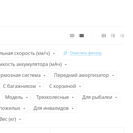
ьная скорость (км/ч)
Очистить фильтр
мкость аккумулятора (мАч)
ормозная система
Передний амортизатор
С багажником
C корзиной
Модель
Трехколесные
Для рыбалки
 пожилых
Для инвалидов
Вес (кг)