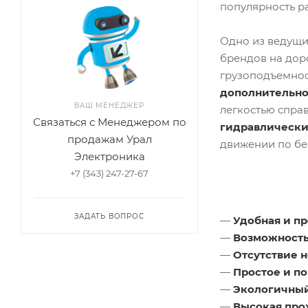
популярность р
Одно из ведущи
брендов на дор
грузоподъемнос
дополнительно
ВАШ МЕНЕДЖЕР
легкостью спра
Связаться с Менеджером по
гидравлически
продажам Урал
движении по б
Электроника
+7 (343) 247-27-67
ЗАДАТЬ ВОПРОС
—
Удобная и п
—
Возможность
—
Отсутствие 
—
Простое и п
—
Экологичны
—
Высокая про