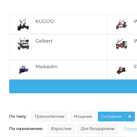
KUGOO
W
Gelbert
W
Maikaolin
S
По типу
Трехколесные
Мощные
Складные
По назначению
Взрослые
Для бездорожья
Показ