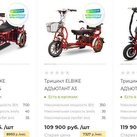
KE
Трицикл ELBIKE
Трицик
4
АДЪЮТАНТ А3
АДЪЮТ
и
Есть в наличии
Есть в
700
350
ность (Вт)
Максимальная мощность (Вт)
Максимал
40
35
ость (км/ч)
Максимальная скорость (км/ч)
Максималь
55
35
бег (км)
Максимальный пробег (км)
Максимал
.
/шт
109 900
руб.
/шт
119 9
8993
7327
р./мес.
Старая цена
р./мес.
Старая 