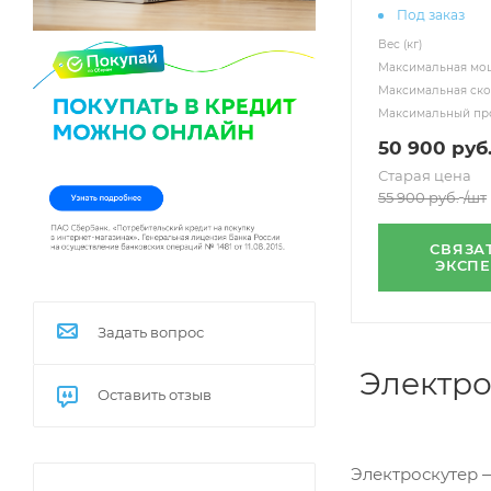
Под заказ
Вес (кг)
Максимальная мощ
Максимальная скор
Максимальный про
50 900
руб
Старая цена
55 900
руб.
/шт
СВЯЗА
ЭКСП
Задать вопрос
Электро
Оставить отзыв
Электроскутер 