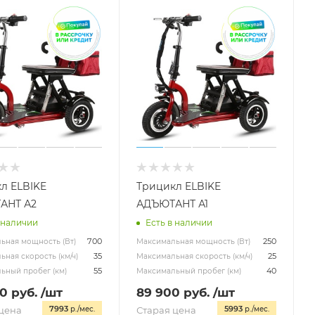
л ELBIKE
Трицикл ELBIKE
АНТ А2
АДЪЮТАНТ А1
 наличии
Есть в наличии
700
250
ьная мощность (Вт)
Максимальная мощность (Вт)
35
25
ная скорость (км/ч)
Максимальная скорость (км/ч)
55
40
ьный пробег (км)
Максимальный пробег (км)
00
руб.
/шт
89 900
руб.
/шт
7993
5993
цена
р./мес.
Старая цена
р./мес.