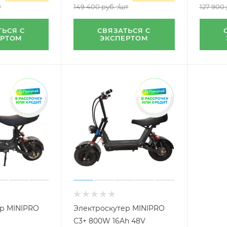
т
149 400
руб.
/шт
127 900
ТЬСЯ С
СВЯЗАТЬСЯ С
ЕРТОМ
ЭКСПЕРТОМ
р MINIPRO
Электроскутер MINIPRO
C3+ 800W 16Ah 48V