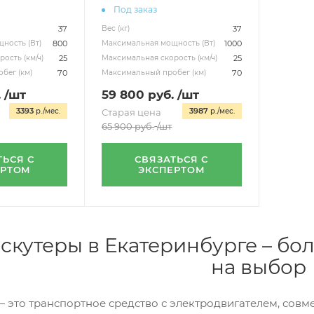
Под заказ
37
37
Вес (кг)
800
1000
ность (Вт)
Максимальная мощность (Вт)
25
25
ость (км/ч)
Максимальная скорость (км/ч)
70
70
бег (км)
Максимальный пробег (км)
.
/шт
59 800
руб.
/шт
3393
3987
р./мес.
Старая цена
р./мес.
65 900
руб.
/шт
ТЬСЯ С
СВЯЗАТЬСЯ С
ЕРТОМ
ЭКСПЕРТОМ
скутеры в Екатеринбурге – б
на выбор
— это транспортное средство с электродвигателем, совм