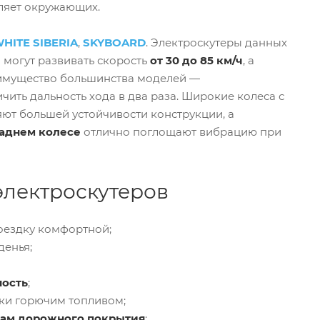
тляет окружающих.
HITE SIBERIA
,
SKYBOARD
. Электроскутеры данных
 могут развивать скорость
от 30 до 85 км/ч
, а
еимущество большинства моделей —
ичить дальность хода в два раза. Широкие колеса с
ют большей устойчивости конструкции, а
аднем колесе
отлично поглощают вибрацию при
лектроскутеров
поездку комфортной;
денья;
ость
;
вки горючим топливом;
ам дорожного покрытия
;