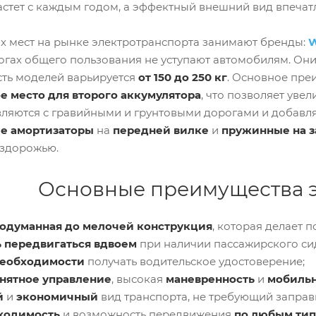
астет с каждым годом, а эффектный внешний вид впеча
х мест на рынке электротранспорта занимают бренды:
W
огах общего пользования не уступают автомобилям. Они
ть моделей варьируется
от 150 до 250 кг
. Основное пр
е место для второго аккумулятора
, что позволяет увел
вляются с гравийными и грунтовыми дорогами и добавля
е амортизаторы
на
передней вилке
и
пружинные на з
ездорожью.
Основные преимущества э
родуманная до мелочей конструкция
, которая делает 
 передвигаться вдвоем
при наличии пассажирского си
необходимости
получать водительское удостоверение;
онятное управление
, высокая
маневренность
и
мобильн
й
и
экономичный
вид транспорта, не требующий запра
ходимость
и возможность передвижения
по любым тип