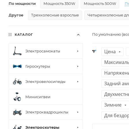
По мощности
Мощность 350W
Мощность 500W
П
Другое
Трехколесные взрослые
Четырехколесные дл
По умолчанию (во
КАТАЛОГ
Цена
Электросамокаты
Максималь
Гироскутеры
Напряжени
Электровелосипеды
Задний ам
Двухместн
Минисигвеи
Зимние
Электроквадроциклы
Для бездо
Электроскутеры