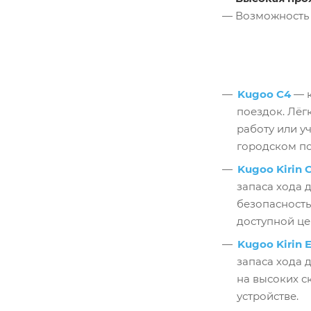
— Возможность 
Kugoo C4
— к
поездок. Лёг
работу или у
городском по
Kugoo Kirin 
запаса хода 
безопасность
доступной це
Kugoo Kirin 
запаса хода 
на высоких с
устройстве.