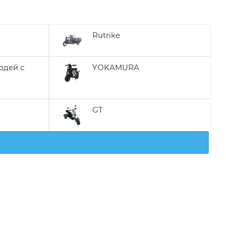
Rutrike
юдей с
YOKAMURA
GT