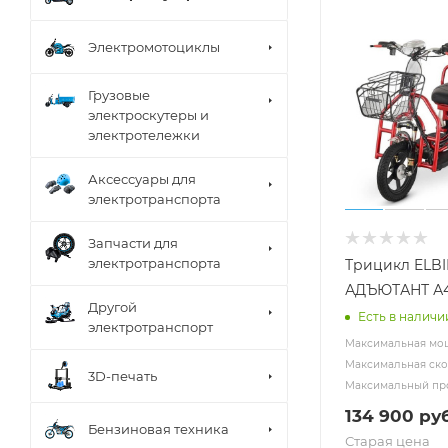
Электромотоциклы
Грузовые
электроскутеры и
электротележки
Аксессуары для
электротранспорта
Запчасти для
электротранспорта
Трицикл ELBI
АДЪЮТАНТ А
Другой
Есть в наличи
электротранспорт
Максимальная мощ
Максимальная скор
3D-печать
Максимальный про
134 900
руб
Бензиновая техника
Старая цена