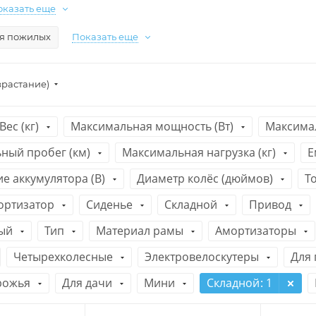
оказать еще
я пожилых
Показать еще
зрастание)
Вес (кг)
Максимальная мощность (Вт)
Максимал
ный пробег (км)
Максимальная нагрузка (кг)
Е
е аккумулятора (В)
Диаметр колёс (дюймов)
Т
ортизатор
Сиденье
Складной
Привод
ый
Тип
Материал рамы
Амортизаторы
Четырехколесные
Электровелоскутеры
Для
рожья
Для дачи
Мини
Складной
: 1