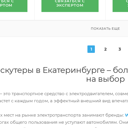
ТЬСЯ С
СВЯЗАТЬСЯ С
ЕРТОМ
ЭКСПЕРТОМ
ПОКАЗАТЬ ЕЩЕ
1
2
3
скутеры в Екатеринбурге – б
на выбор
— это транспортное средство с электродвигателем, совм
астет с каждым годом, а эффектный внешний вид впеча
х мест на рынке электротранспорта занимают бренды:
W
огах общего пользования не уступают автомобилям. Они