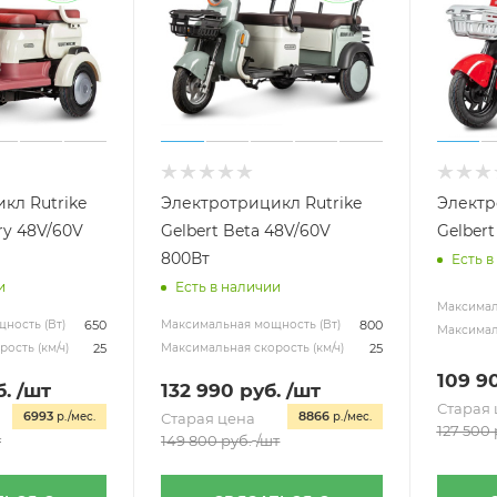
кл Rutrike
Электротрицикл Rutrike
Электр
ry 48V/60V
Gelbert Beta 48V/60V
Gelbert
800Вт
Есть в
и
Есть в наличии
Максимал
650
800
ность (Вт)
Максимальная мощность (Вт)
Максималь
25
25
ость (км/ч)
Максимальная скорость (км/ч)
109 9
.
/шт
132 990
руб.
/шт
Старая 
6993
8866
р./мес.
Старая цена
р./мес.
127 500
т
149 800
руб.
/шт