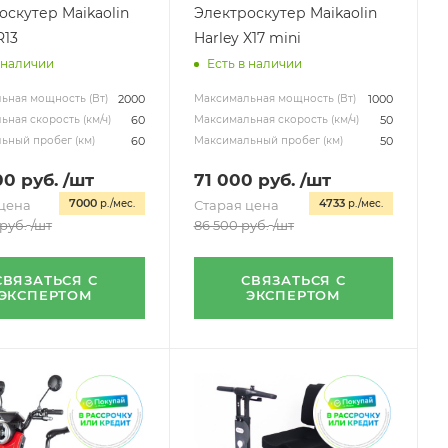
оскутер Maikaolin
Электроскутер Maikaolin
R13
Harley X17 mini
 наличии
Есть в наличии
2000
1000
ьная мощность (Вт)
Максимальная мощность (Вт)
60
50
ная скорость (км/ч)
Максимальная скорость (км/ч)
60
50
ьный пробег (км)
Максимальный пробег (км)
00
руб.
/шт
71 000
руб.
/шт
7000
4733
цена
р./мес.
Старая цена
р./мес.
руб.
/шт
86 500
руб.
/шт
СВЯЗАТЬСЯ С
СВЯЗАТЬСЯ С
ЭКСПЕРТОМ
ЭКСПЕРТОМ