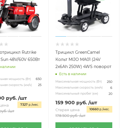
отрицикл Rutrike
Трицикл GreenCamel
 Sun 48V/60V 650Вт
Кольт MIJO MA01 (24V
2x6Ah 250W) 4WS поворот
 наличии
Есть в наличии
650
ьная мощность (Вт)
250
Максимальная мощность (Вт)
25
ная скорость (км/ч)
6
Максимальная скорость (км/ч)
20
Максимальный пробег (км)
00
руб.
/шт
159 900
руб.
/шт
7327
цена
р./мес.
10660
Старая цена
р./мес.
руб.
/шт
178 500
руб.
/шт