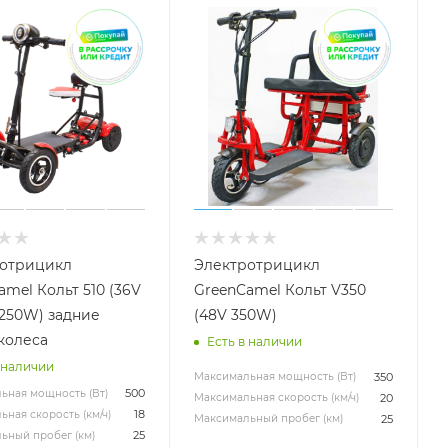
отрицикл
Электротрицикл
amel Кольт 510 (36V
GreenCamel Кольт V350
x250W) задние
(48V 350W)
колеса
Есть в наличии
 наличии
350
Максимальная мощность (Вт)
500
ьная мощность (Вт)
20
Максимальная скорость (км/ч)
18
ная скорость (км/ч)
25
Максимальный пробег (км)
25
ьный пробег (км)