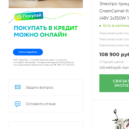
Электро три
GreenCamel К
(48V 2x350W 
Есть в наличи
Максимальная мощ
Максимальная скор
Максимальный про
108 900
руб
Старая цена
123 465
руб.
/шт
СВЯЗА
ЭКСП
Задать вопрос
Оставить отзыв