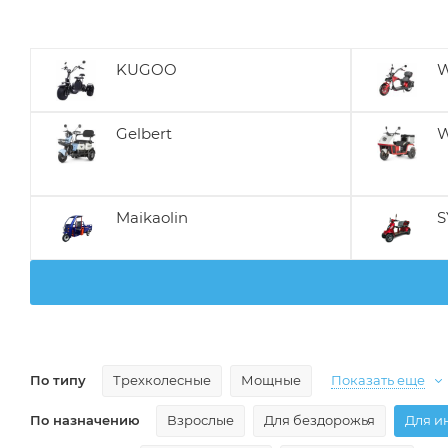
KUGOO
W
Gelbert
W
Maikaolin
S
По типу
Трехколесные
Мощные
Показать еще
По назначению
Взрослые
Для бездорожья
Для и