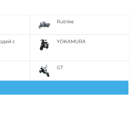
Rutrike
юдей с
YOKAMURA
GT