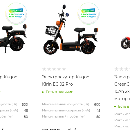
р Kugoo
Электроскутер Kugoo
Электр
Kirin EC 02 Pro
GreenC
10Ah 2
и
Есть в наличии
мотор-
800
600
ность (Вт)
Максимальная мощность (Вт)
Есть в
45
45
ость (км/ч)
Максимальная скорость (км/ч)
Максимал
80
50
бег (км)
Максимальный пробег (км)
Максималь
Максимал