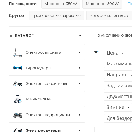
По мощности
Мощность 350W
Мощность 500W
П
Другое
Трехколесные взрослые
Четырехколесные дл
По умолчанию (во
КАТАЛОГ
Цена
Электросамокаты
Максималь
Гироскутеры
Напряжени
Электровелосипеды
Задний ам
Двухместн
Минисигвеи
Зимние
Электроквадроциклы
Для бездо
Электроскутеры