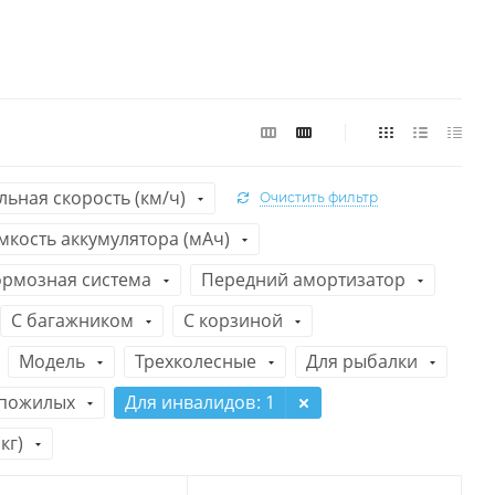
ьная скорость (км/ч)
Очистить фильтр
мкость аккумулятора (мАч)
ормозная система
Передний амортизатор
С багажником
C корзиной
Модель
Трехколесные
Для рыбалки
 пожилых
Для инвалидов
: 1
кг)