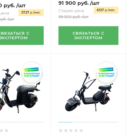
91 900
руб.
/шт
0
руб.
/шт
6127
Старая цена
р./мес.
5727
цена
р./мес.
99 500
руб.
/шт
уб.
/шт
СВЯЗАТЬСЯ С
СВЯЗАТЬСЯ С
ЭКСПЕРТОМ
ЭКСПЕРТОМ