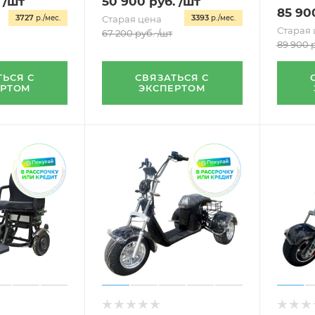
/шт
50 900
руб.
/шт
85 90
3727
3393
р./мес.
Старая цена
р./мес.
Старая 
67 200
руб.
/шт
89 900
р
ТЬСЯ С
СВЯЗАТЬСЯ С
ЕРТОМ
ЭКСПЕРТОМ