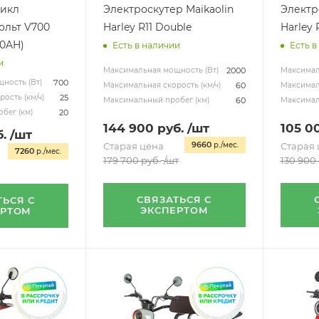
цикл
Электроскутер Maikaolin
Электр
ольт V700
Harley R11 Double
Harley 
10AH)
Есть в наличии
Есть в
и
2000
Максимальная мощность (Вт)
Максимал
700
ность (Вт)
60
Максимальная скорость (км/ч)
Максималь
25
ость (км/ч)
60
Максимальный пробег (км)
Максимал
20
бег (км)
144 900
руб.
/шт
105 0
.
/шт
9660
Старая цена
р./мес.
Старая 
7260
р./мес.
179 700
руб.
/шт
130 900
СВЯЗАТЬСЯ С
ТЬСЯ С
ЭКСПЕРТОМ
ЕРТОМ