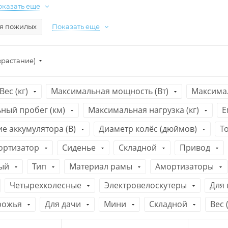
оказать еще
я пожилых
Показать еще
зрастание)
Вес (кг)
Максимальная мощность (Вт)
Максимал
ный пробег (км)
Максимальная нагрузка (кг)
Е
е аккумулятора (В)
Диаметр колёс (дюймов)
Т
ортизатор
Сиденье
Складной
Привод
ый
Тип
Материал рамы
Амортизаторы
Четырехколесные
Электровелоскутеры
Для
рожья
Для дачи
Мини
Складной
Вес (