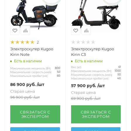
2
Электроскутер Kugoo
Электроскутер Kugoo
Kirin Note
Kirin C3
Есть в наличии
Есть в наличии
Вес (кг)
61
Максимальная мощность (Вт)
800
Максимальная мощность (Вт)
1000
Максимальная скорость (км/ч)
50
Максимальная скорость (км/ч)
50
Максимальный пробег (км)
60
Максимальный пробег (км)
40
86 900
руб.
/шт
57 900
руб.
/шт
Старая цена
Старая цена
96 900
руб.
/шт
69 900
руб.
/шт
СВЯЗАТЬСЯ С
СВЯЗАТЬСЯ С
ЭКСПЕРТОМ
ЭКСПЕРТОМ