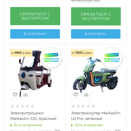
99 900
руб.
/шт
СВЯЗАТЬСЯ С
СВЯЗАТЬСЯ С
ЭКСПЕРТОМ
ЭКСПЕРТОМ
В КОРЗИНУ
В КОРЗИНУ
9660
7860
от
р./мес.
от
р./мес.
Электротрицикл
Электроскутер Maikaolin
Maikaolin J20, Красный
U2 Pro, зеленый
Есть в наличии
Есть в наличии