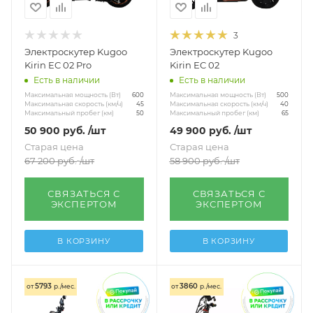
Четырехколесные для пожилых
Показать еще
3
Электроскутер Kugoo
Электроскутер Kugoo
Kirin EC 02 Pro
Kirin EC 02
Есть в наличии
Есть в наличии
Максимальная мощность (Вт)
Максимальная мощность (Вт)
600
500
Максимальная скорость (км/ч)
Максимальная скорость (км/ч)
45
40
Максимальный пробег (км)
Максимальный пробег (км)
50
65
50 900
руб.
/шт
49 900
руб.
/шт
Старая цена
Старая цена
67 200
руб.
/шт
58 900
руб.
/шт
СВЯЗАТЬСЯ С
СВЯЗАТЬСЯ С
ЭКСПЕРТОМ
ЭКСПЕРТОМ
В КОРЗИНУ
В КОРЗИНУ
5793
3860
от
р./мес.
от
р./мес.