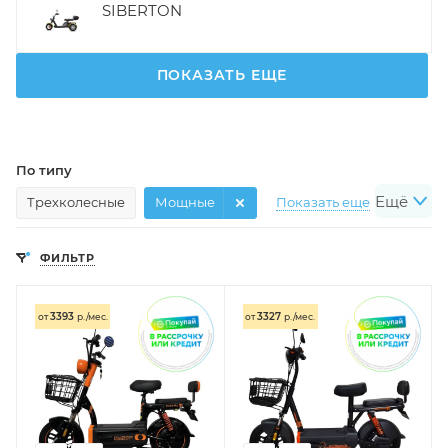
SIBERTON
ПОКАЗАТЬ ЕЩЕ
По типу
Ещё
Трехколесные
Мощные
Показать еще
По назначению
ФИЛЬТР
Взрослые
Для бездорожья
Показать еще
По мощности
3393
3327
от
р./мес.
от
р./мес.
Мощность 350W
Мощность 500W
Показать еще
Другое
Трехколесные взрослые