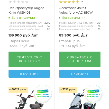
2
Электроскутер Kugoo
Электросамокат
Kirin WISH 03
Velocifero MAD 810W
Есть в наличии
Есть в наличии
Максимальная мощность (Вт)
Максимальная мощность (Вт)
2000
810
Максимальная скорость (км/ч)
Максимальная скорость (км/ч)
60
45
Максимальный пробег (км)
Максимальный пробег (км)
80
38
139 900
руб.
/шт
89 900
руб.
/шт
Старая цена
Старая цена
145 900
руб.
/шт
129 900
руб.
/шт
СВЯЗАТЬСЯ С
СВЯЗАТЬСЯ С
ЭКСПЕРТОМ
ЭКСПЕРТОМ
В КОРЗИНУ
В КОРЗИНУ
10327
7793
от
р./мес.
от
р./мес.