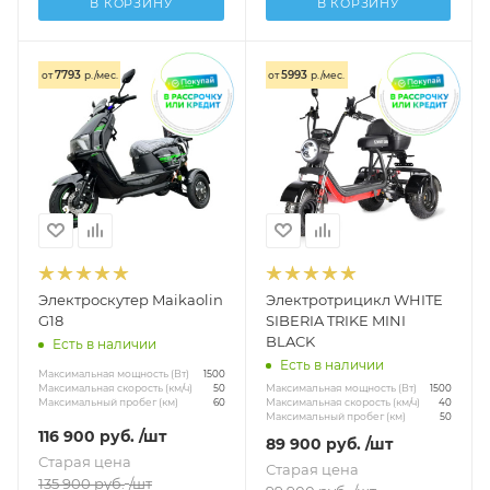
В КОРЗИНУ
В КОРЗИНУ
7793
5993
от
р./мес.
от
р./мес.
Электроскутер Maikaolin
Электротрицикл WHITE
G18
SIBERIA TRIKE MINI
BLACK
Есть в наличии
Есть в наличии
Максимальная мощность (Вт)
1500
Максимальная мощность (Вт)
Максимальная скорость (км/ч)
1500
50
Максимальная скорость (км/ч)
Максимальный пробег (км)
40
60
Максимальный пробег (км)
50
116 900
руб.
/шт
89 900
руб.
/шт
Старая цена
Старая цена
135 900
руб.
/шт