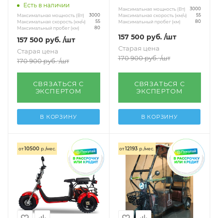
Есть в наличии
Максимальная мощность (Вт)
3000
Максимальная мощность (Вт)
Максимальная скорость (км/ч)
3000
55
Максимальная скорость (км/ч)
Максимальный пробег (км)
55
80
Максимальный пробег (км)
80
157 500
руб.
/шт
157 500
руб.
/шт
Старая цена
Старая цена
170 900
руб.
/шт
170 900
руб.
/шт
СВЯЗАТЬСЯ С
СВЯЗАТЬСЯ С
ЭКСПЕРТОМ
ЭКСПЕРТОМ
В КОРЗИНУ
В КОРЗИНУ
10500
12193
от
р./мес.
от
р./мес.