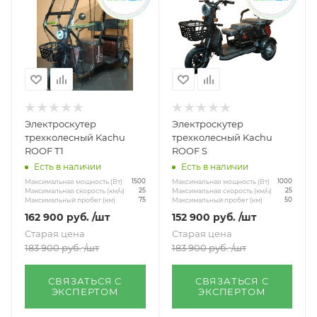
Электроскутер
Электроскутер
трехколесный Kachu
трехколесный Kachu
ROOF T1
ROOF S
Есть в наличии
Есть в наличии
Максимальная мощность (Вт)
Максимальная мощность (Вт)
1500
1000
Максимальная скорость (км/ч)
Максимальная скорость (км/ч)
25
25
Максимальный пробег (км)
Максимальный пробег (км)
75
50
162 900
руб.
/шт
152 900
руб.
/шт
Старая цена
Старая цена
183 900
руб.
/шт
183 900
руб.
/шт
СВЯЗАТЬСЯ С
СВЯЗАТЬСЯ С
ЭКСПЕРТОМ
ЭКСПЕРТОМ