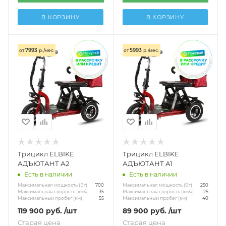
В КОРЗИНУ
В КОРЗИНУ
7993
5993
от
р./мес.
от
р./мес.
Трицикл ELBIKE
Трицикл ELBIKE
АДЪЮТАНТ А2
АДЪЮТАНТ А1
Есть в наличии
Есть в наличии
Максимальная мощность (Вт)
Максимальная мощность (Вт)
700
250
Максимальная скорость (км/ч)
Максимальная скорость (км/ч)
35
25
Максимальный пробег (км)
Максимальный пробег (км)
55
40
119 900
руб.
/шт
89 900
руб.
/шт
Старая цена
Старая цена