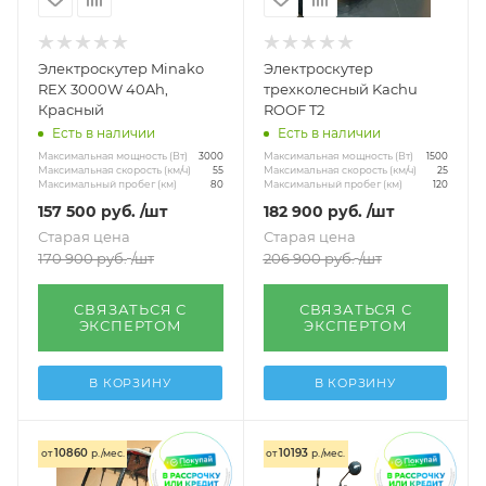
Электроскутер Minako
Электроскутер
REX 3000W 40Ah,
трехколесный Kachu
Красный
ROOF T2
Есть в наличии
Есть в наличии
Максимальная мощность (Вт)
Максимальная мощность (Вт)
3000
1500
Максимальная скорость (км/ч)
Максимальная скорость (км/ч)
55
25
Максимальный пробег (км)
Максимальный пробег (км)
80
120
157 500
руб.
/шт
182 900
руб.
/шт
Старая цена
Старая цена
170 900
руб.
/шт
206 900
руб.
/шт
СВЯЗАТЬСЯ С
СВЯЗАТЬСЯ С
ЭКСПЕРТОМ
ЭКСПЕРТОМ
В КОРЗИНУ
В КОРЗИНУ
10860
10193
от
р./мес.
от
р./мес.