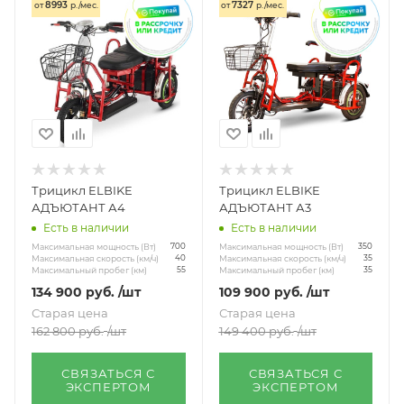
8993
7327
от
р./мес.
от
р./мес.
Трицикл ELBIKE
Трицикл ELBIKE
АДЪЮТАНТ А4
АДЪЮТАНТ А3
Есть в наличии
Есть в наличии
Максимальная мощность (Вт)
Максимальная мощность (Вт)
700
350
Максимальная скорость (км/ч)
Максимальная скорость (км/ч)
40
35
Максимальный пробег (км)
Максимальный пробег (км)
55
35
134 900
руб.
/шт
109 900
руб.
/шт
Старая цена
Старая цена
162 800
руб.
/шт
149 400
руб.
/шт
СВЯЗАТЬСЯ С
СВЯЗАТЬСЯ С
ЭКСПЕРТОМ
ЭКСПЕРТОМ