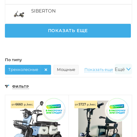
SIBERTON
ПОКАЗАТЬ ЕЩЕ
По типу
Ещё
Трехколесные
Мощные
Показать еще
По назначению
ФИЛЬТР
Взрослые
Для бездорожья
Показать еще
По мощности
6660
5727
от
р./мес.
от
р./мес.
Мощность 350W
Мощность 500W
Показать еще
Другое