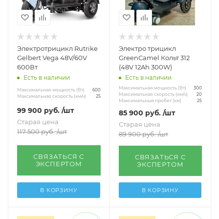
Трехколесные взрослые
Четырехколесные для пожилых
Показать еще
Электротрицикл Rutrike
Электро трицикл
Gelbert Vega 48V/60V
GreenCamel Кольт 312
600Вт
(48V 12Ah 300W)
Есть в наличии
Есть в наличии
Максимальная мощность (Вт)
300
Максимальная мощность (Вт)
600
Максимальная скорость (км/ч)
20
Максимальная скорость (км/ч)
25
Максимальный пробег (км)
25
99 900
руб.
/шт
85 900
руб.
/шт
Старая цена
Старая цена
117 500
руб.
/шт
89 900
руб.
/шт
СВЯЗАТЬСЯ С
СВЯЗАТЬСЯ С
ЭКСПЕРТОМ
ЭКСПЕРТОМ
В КОРЗИНУ
В КОРЗИНУ