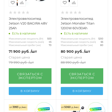
Показать еще
По размеру колёс
Электровелосипед
Электровелосипед
14 дюймов
16 дюймов
Показать еще
Jetson V20 BAGIRA 48V
Jetson Monster Titan
25Ah
1200W 60V30Ah
По нагрузке
Есть в наличии
Есть в наличии
Взрослые до 120 кг
Нагрузка 120 кг
Максимальная мощность (Вт)
Максимальная мощность (Вт)
500
1200
Максимальная скорость (км/ч)
Максимальная скорость (км/ч)
45
65
Максимальный пробег (км)
Максимальный пробег (км)
70
80
Показать еще
71 900
руб.
/шт
80 900
руб.
/шт
Другое
Старая цена
Старая цена
79 990
руб.
/шт
88 990
руб.
/шт
Трехколесные для пожилых людей
Женские 250W
Показать еще
СВЯЗАТЬСЯ С
СВЯЗАТЬСЯ С
ЭКСПЕРТОМ
ЭКСПЕРТОМ
В КОРЗИНУ
В КОРЗИНУ
3993
5060
от
р./мес.
от
р./мес.