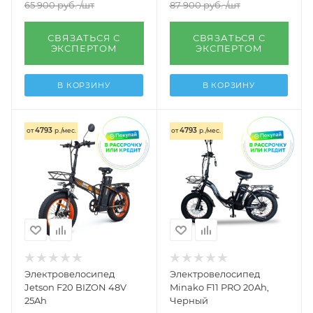
65 900
руб.
/шт
87 900
руб.
/шт
СВЯЗАТЬСЯ С
СВЯЗАТЬСЯ С
ЭКСПЕРТОМ
ЭКСПЕРТОМ
В КОРЗИНУ
В КОРЗИНУ
4793
4793
от
р./мес.
от
р./мес.
Электровелосипед
Электровелосипед
Jetson F20 BIZON 48V
Minako F11 PRO 20Ah,
25Ah
Черный