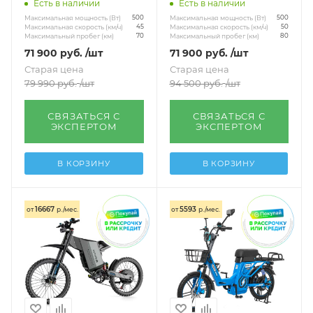
Есть в наличии
Есть в наличии
Максимальная мощность (Вт)
Максимальная мощность (Вт)
500
500
Максимальная скорость (км/ч)
Максимальная скорость (км/ч)
45
50
Максимальный пробег (км)
Максимальный пробег (км)
70
80
71 900
руб.
/шт
71 900
руб.
/шт
Старая цена
Старая цена
79 990
руб.
/шт
94 500
руб.
/шт
СВЯЗАТЬСЯ С
СВЯЗАТЬСЯ С
ЭКСПЕРТОМ
ЭКСПЕРТОМ
В КОРЗИНУ
В КОРЗИНУ
16667
5593
от
р./мес.
от
р./мес.