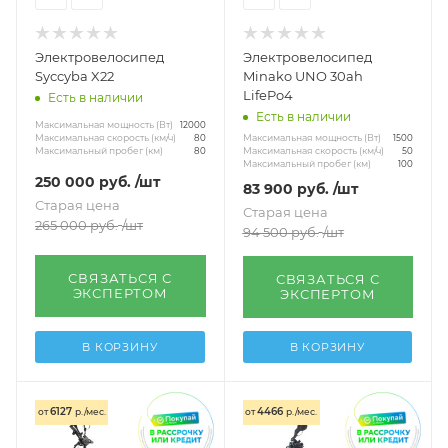
Электровелосипед
Электровелосипед
Syccyba X22
Minako UNO 30ah
LifePo4
Есть в наличии
Есть в наличии
Максимальная мощность (Вт)
12000
Максимальная мощность (Вт)
Максимальная скорость (км/ч)
1500
80
Максимальная скорость (км/ч)
Максимальный пробег (км)
50
80
Максимальный пробег (км)
100
250 000
руб.
/шт
83 900
руб.
/шт
Старая цена
Старая цена
265 000
руб.
/шт
94 500
руб.
/шт
СВЯЗАТЬСЯ С
СВЯЗАТЬСЯ С
ЭКСПЕРТОМ
ЭКСПЕРТОМ
В КОРЗИНУ
В КОРЗИНУ
6127
4466
от
р./мес.
от
р./мес.