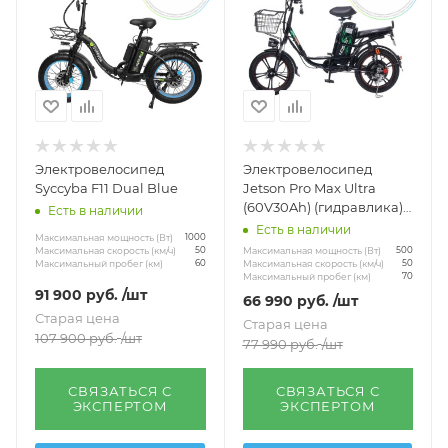
Электровелосипед
Электровелосипед
Syccyba F11 Dual Blue
Jetson Pro Max Ultra
(60V30Ah) (гидравлика)
Есть в наличии
Черный
Есть в наличии
Максимальная мощность (Вт)
1000
Максимальная мощность (Вт)
Максимальная скорость (км/ч)
500
50
Максимальная скорость (км/ч)
Максимальный пробег (км)
50
60
Максимальный пробег (км)
70
91 900
руб.
/шт
66 990
руб.
/шт
Старая цена
Старая цена
107 900
руб.
/шт
77 990
руб.
/шт
СВЯЗАТЬСЯ С
СВЯЗАТЬСЯ С
ЭКСПЕРТОМ
ЭКСПЕРТОМ