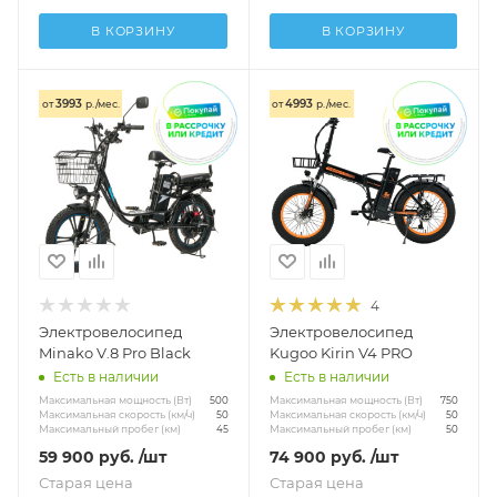
В КОРЗИНУ
В КОРЗИНУ
3993
4993
от
р./мес.
от
р./мес.
4
Электровелосипед
Электровелосипед
Minako V.8 Pro Black
Kugoo Kirin V4 PRO
Есть в наличии
Есть в наличии
Максимальная мощность (Вт)
Максимальная мощность (Вт)
500
750
Максимальная скорость (км/ч)
Максимальная скорость (км/ч)
50
50
Максимальный пробег (км)
Максимальный пробег (км)
45
50
59 900
руб.
/шт
74 900
руб.
/шт
Старая цена
Старая цена