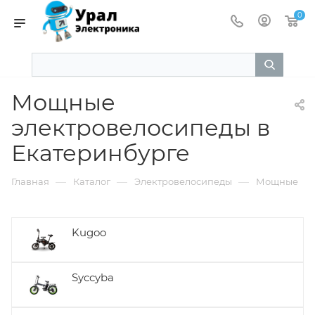
0
Мощные
электровелосипеды в
Екатеринбурге
—
—
—
Главная
Каталог
Электровелосипеды
Мощные
Kugoo
Syccyba