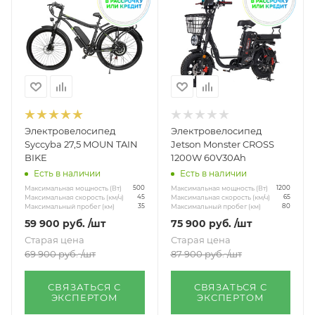
Электровелосипед
Электровелосипед
Syccyba 27,5 MOUN TAIN
Jetson Monster CROSS
BIKE
1200W 60V30Ah
Есть в наличии
Есть в наличии
Максимальная мощность (Вт)
Максимальная мощность (Вт)
500
1200
Максимальная скорость (км/ч)
Максимальная скорость (км/ч)
45
65
Максимальный пробег (км)
Максимальный пробег (км)
35
80
59 900
руб.
/шт
75 900
руб.
/шт
Старая цена
Старая цена
69 900
руб.
/шт
87 900
руб.
/шт
СВЯЗАТЬСЯ С
СВЯЗАТЬСЯ С
ЭКСПЕРТОМ
ЭКСПЕРТОМ