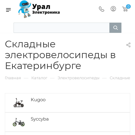
0
Складные
электровелосипеды в
Екатеринбурге
—
—
—
Главная
Каталог
Электровелосипеды
Складные
Kugoo
Syccyba