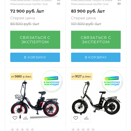
Максимальная скорость (км/ч)
Максимальная скорость (км/ч)
25
25
Максимальный пробег (км)
Максимальный пробег (км)
40
60
72 900
руб.
/шт
83 900
руб.
/шт
Старая цена
Старая цена
83 500
руб.
/шт
101 500
руб.
/шт
СВЯЗАТЬСЯ С
СВЯЗАТЬСЯ С
ЭКСПЕРТОМ
ЭКСПЕРТОМ
В КОРЗИНУ
В КОРЗИНУ
5660
9127
от
р./мес.
от
р./мес.