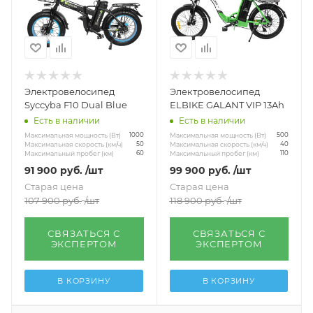
Электровелосипед
Электровелосипед
Syccyba F10 Dual Blue
ELBIKE GALANT VIP 13Ah
Есть в наличии
Есть в наличии
Максимальная мощность (Вт)
Максимальная мощность (Вт)
1000
500
Максимальная скорость (км/ч)
Максимальная скорость (км/ч)
50
40
Максимальный пробег (км)
Максимальный пробег (км)
60
110
91 900
руб.
/шт
99 900
руб.
/шт
Старая цена
Старая цена
107 900
руб.
/шт
118 900
руб.
/шт
СВЯЗАТЬСЯ С
СВЯЗАТЬСЯ С
ЭКСПЕРТОМ
ЭКСПЕРТОМ
В КОРЗИНУ
В КОРЗИНУ