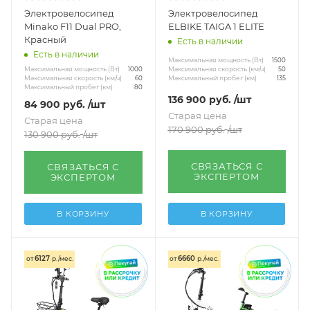
Электровелосипед
Электровелосипед
Minako F11 Dual PRO,
ELBIKE TAIGA 1 ELITE
Красный
Есть в наличии
Есть в наличии
Максимальная мощность (Вт)
1500
Максимальная мощность (Вт)
Максимальная скорость (км/ч)
1000
50
Максимальная скорость (км/ч)
Максимальный пробег (км)
60
135
Максимальный пробег (км)
80
136 900
руб.
/шт
84 900
руб.
/шт
Старая цена
Старая цена
170 900
руб.
/шт
130 900
руб.
/шт
СВЯЗАТЬСЯ С
СВЯЗАТЬСЯ С
ЭКСПЕРТОМ
ЭКСПЕРТОМ
В КОРЗИНУ
В КОРЗИНУ
6127
6660
от
р./мес.
от
р./мес.