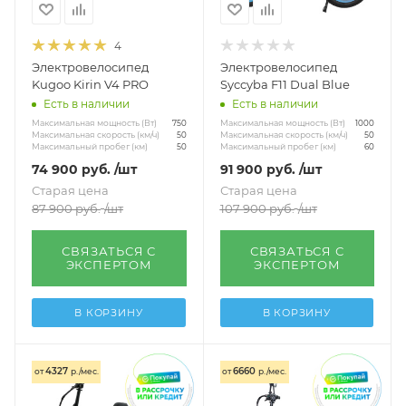
Показать еще
По размеру колёс
4
Электровелосипед
Электровелосипед
14 дюймов
16 дюймов
Показать еще
Kugoo Kirin V4 PRO
Syccyba F11 Dual Blue
По нагрузке
Есть в наличии
Есть в наличии
Максимальная мощность (Вт)
Максимальная мощность (Вт)
750
1000
Взрослые до 120 кг
Нагрузка 120 кг
Максимальная скорость (км/ч)
Максимальная скорость (км/ч)
50
50
Максимальный пробег (км)
Максимальный пробег (км)
50
60
74 900
руб.
/шт
91 900
руб.
/шт
Показать еще
Старая цена
Старая цена
Другое
87 900
руб.
/шт
107 900
руб.
/шт
Трехколесные для пожилых людей
СВЯЗАТЬСЯ С
СВЯЗАТЬСЯ С
ЭКСПЕРТОМ
ЭКСПЕРТОМ
Женские 250W
Показать еще
В КОРЗИНУ
В КОРЗИНУ
4327
6660
от
р./мес.
от
р./мес.