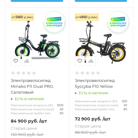
5660
4860
от
р./мес.
от
р./мес.
Электровелосипед
Электровелосипед
Minako F11 Dual PRO,
Syccyba F10 Yellow
Салатовый
Есть в наличии
Есть в наличии
Максимальная мощность (Вт)
500
Максимальная мощность (Вт)
Максимальная скорость (км/ч)
1000
50
Максимальная скорость (км/ч)
Максимальный пробег (км)
60
80
Максимальный пробег (км)
80
72 900
руб.
/шт
84 900
руб.
/шт
Старая цена
Старая цена
88 900
руб.
/шт
130 900
руб.
/шт