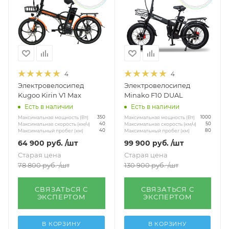
4
4
Электровелосипед
Электровелосипед
Kugoo Kirin V1 Max
Minako F10 DUAL
Есть в наличии
Есть в наличии
Максимальная мощность (Вт)
Максимальная мощность (Вт)
350
1000
Максимальная скорость (км/ч)
Максимальная скорость (км/ч)
40
50
Максимальный пробег (км)
Максимальный пробег (км)
40
80
64 900
руб.
/шт
99 900
руб.
/шт
Старая цена
Старая цена
78 800
руб.
/шт
130 900
руб.
/шт
СВЯЗАТЬСЯ С
СВЯЗАТЬСЯ С
ЭКСПЕРТОМ
ЭКСПЕРТОМ
В КОРЗИНУ
В КОРЗИНУ